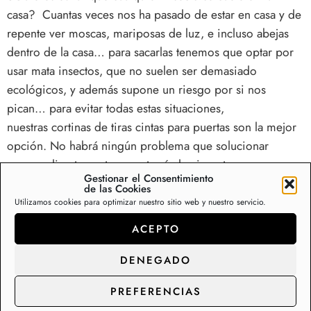
casa? Cuantas veces nos ha pasado de estar en casa y de
repente ver moscas, mariposas de luz, e incluso abejas
dentro de la casa… para sacarlas tenemos que optar por
usar mata insectos, que no suelen ser demasiado
ecológicos, y además supone un riesgo por si nos
pican… para evitar todas estas situaciones,
nuestras
cortinas de tiras cintas para puertas
son la mejor
opción. No habrá ningún problema que solucionar
porque directamente no entrarán los insectos en casa.
Gestionar el Consentimiento
de las Cookies
Sea cual sea el estilo que buscas, lo encontrarás. De
Utilizamos cookies para optimizar nuestro sitio web y nuestro servicio.
colores, lisas, con forma espiral, de plástico o aluminio…
ACEPTO
lo que tengas en mente, a tu alcance.
DENEGADO
0/5
(0 Reseña)
PREFERENCIAS