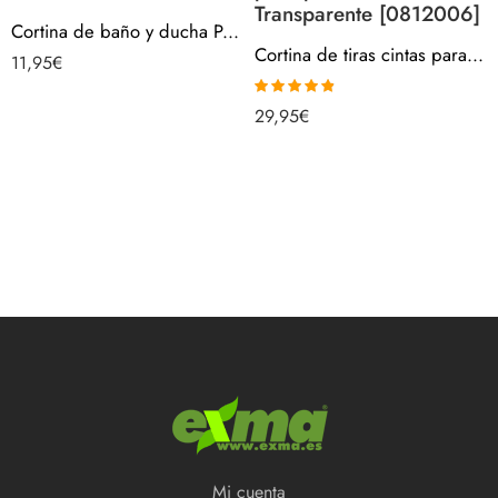
Transparente [0812006]
Cortina de baño y ducha Poliester 140X180 04CB-36
Cortina de tiras cintas para puertas 120 cm – Transparente [0812006]
11,95
€
Valorado
29,95
€
con
4.78
de
5
Mi cuenta