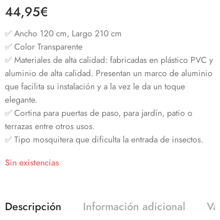
Valorado con
1
44,95
€
5.00
de 5 en
base a
valoración de
✅ Ancho 120 cm, Largo 210 cm
un cliente
✅ Color Transparente
✅ Materiales de alta calidad: fabricadas en plástico PVC y
aluminio de alta calidad. Presentan un marco de aluminio
que facilita su instalación y a la vez le da un toque
elegante.
✅ Cortina para puertas de paso, para jardín, patio o
terrazas entre otros usos.
✅ Tipo mosquitera que dificulta la entrada de insectos.
Sin existencias
Descripción
Información adicional
Va