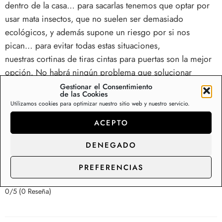
dentro de la casa… para sacarlas tenemos que optar por
usar mata insectos, que no suelen ser demasiado
ecológicos, y además supone un riesgo por si nos
pican… para evitar todas estas situaciones,
nuestras
cortinas de tiras cintas para puertas
son la mejor
opción. No habrá ningún problema que solucionar
porque directamente no entrarán los insectos en casa.
Gestionar el Consentimiento
de las Cookies
Utilizamos cookies para optimizar nuestro sitio web y nuestro servicio.
Sea cual sea el estilo que buscas, lo encontrarás. De
ACEPTO
colores, lisas, con forma espiral, de plástico o aluminio…
lo que tengas en mente, a tu alcance.
DENEGADO
PREFERENCIAS
0/5
(0 Reseña)
0/5
(0 Reseña)