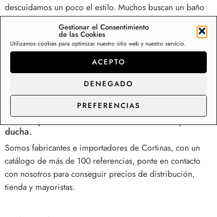
descuidamos un poco el estilo. Muchos buscan un baño
funcional, de buenos materiales y calidad, cuya limpieza
Gestionar el Consentimiento
no sea una tarea complicada.
de las Cookies
Utilizamos cookies para optimizar nuestro sitio web y nuestro servicio.
Cortinas para ducha de tela antimoho.
ACEPTO
Nuestra cortina de ducha antimoho previene la formación
de humedades y moho en tu bañera o plato de ducha.
DENEGADO
Seguridad y confort en tu baño con el máximo estilo.
PREFERENCIAS
Fábrica y distribución de cortinas de baño y
ducha.
Somos fabricantes e importadores de Cortinas, con un
catálogo de más de 100 referencias, ponte en contacto
con nosotros para conseguir precios de distribución,
tienda y mayoristas.