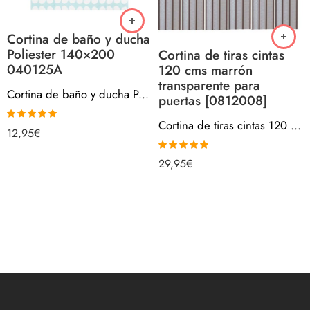
Cortina de baño y ducha
Poliester 140×200
Cortina de tiras cintas
040125A
120 cms marrón
transparente para
Cortina de baño y ducha Poliester 140×200 040125A
puertas [0812008]
Cortina de tiras cintas 120 cms marrón transparente para puertas [0812008]
Valorado con
12,95
€
5.00
de 5
Valorado con
29,95
€
5.00
de 5