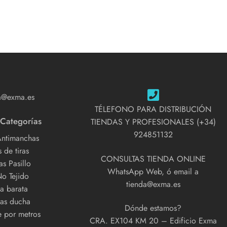
a@exma.es
TÉLEFONO PARA DISTRIBUCIÓN
 Categorías
TIENDAS Y PROFESIONALES (+34)
924851132
Antimanchas
 de tiras
CONSULTAS TIENDA ONLINE
s Pasillo
WhatsApp Web, ó email a
No Tejido
tienda@exma.es
a barata
as ducha
Dónde estamos?
e por metros
CRA. EX104 KM 20 – Edificio Exma