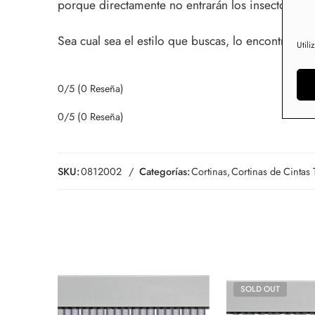
porque directamente no entrarán los insectos en 
Sea cual sea el estilo que buscas, lo encontrarás.
Utili
0/5
(0 Reseña)
0/5
(0 Reseña)
SKU:
0812002
Categorías:
Cortinas
,
Cortinas de Cintas 
SOLD OUT