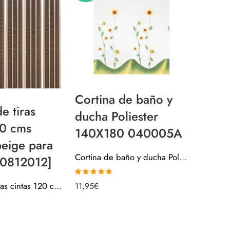
Cortina de baño y
Corti
e tiras
ducha Poliester
ducha
20 cms
140X180 040005A
180X
eige para
Cortina de baño y ducha Poliester 140X180 040005A
[0812012]
14,95
€
Valorado con
Cortina de tiras cintas 120 cms marron beige para puertas [0812012]
11,95
€
5.00
de 5