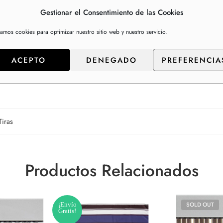
casa.
Gestionar el Consentimiento de las Cookies
 De colores, lisas, con forma espiral, de plástico o aluminio…
zamos cookies para optimizar nuestro sitio web y nuestro servicio.
ACEPTO
DENEGADO
PREFERENCIA
Tiras
Productos Relacionados
¡Envío
SOLD OUT
Gratis!