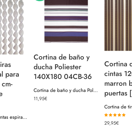
Cortina de baño y
Cortina d
iras
ducha Poliester
cintas 1
al para
140X180 04CB-36
marron b
 cm-
Cortina de baño y ducha Poliester 140X180 04CB-36
puertas 
e
11,95
€
Cortina de tiras cintas espiral para puertas 120 cm- Transparente [0812110]
Valorado con
29,95
€
5.00
de 5