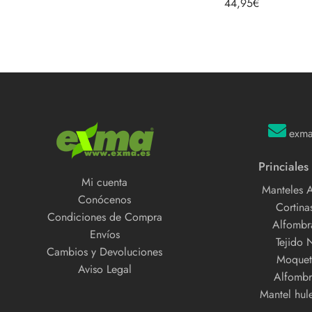
44,95
€
5.00
de 5
exm
Princiales
Mi cuenta
Manteles 
Conócenos
Cortinas
Condiciones de Compra
Alfombra
Envíos
Tejido 
Cambios y Devoluciones
Moquet
Aviso Legal
Alfombr
Mantel hul