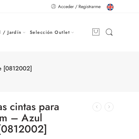
Acceder / Registrarme
 / Jardín
Selección Outlet
te [0812002]
as cintas para
cm – Azul
 [0812002]