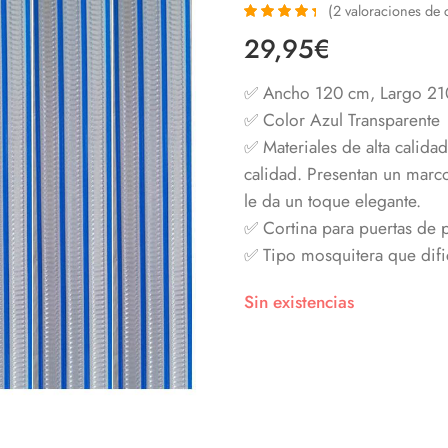
(
2
valoraciones de c
Valorado
2
29,95
€
con
4.50
de
5 en base a
valoraciones
✅ Ancho 120 cm, Largo 21
de clientes
✅ Color Azul Transparente
✅ Materiales de alta calidad
calidad. Presentan un marco 
le da un toque elegante.
✅ Cortina para puertas de pa
✅ Tipo mosquitera que dific
Sin existencias