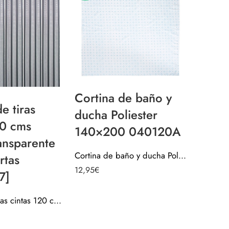
Cortina de baño y
Corti
e tiras
ducha Poliester
ducha
20 cms
140×200 040120A
140X
ansparente
Cortina de baño y ducha Poliester 140×200 040120A
rtas
12,95
€
11,95
€
7]
Cortina de tiras cintas 120 cms negro transparente para puertas [0812007]