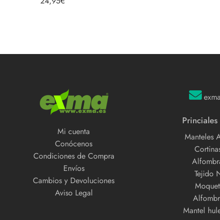
24,95
€
5.00
de 5
exm
Princiales
Mi cuenta
Manteles 
Conócenos
Cortinas
Condiciones de Compra
Alfombra
Envíos
Tejido 
Cambios y Devoluciones
Moquet
Aviso Legal
Alfombr
Mantel hul