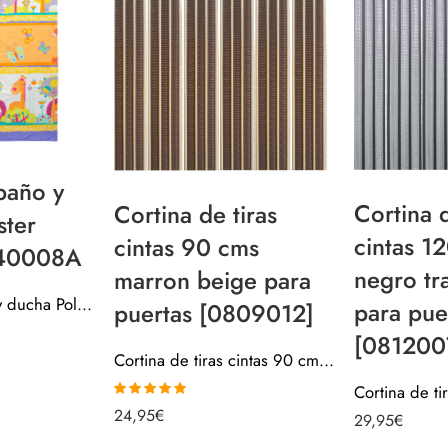
baño y
Cortina d
Cortina de tiras
ster
cintas 1
cintas 90 cms
40008A
negro tr
marron beige para
Cortina de baño y ducha Poliester 140×180 040008A
para pue
puertas [0809012]
[081200
Cortina de tiras cintas 90 cms marron beige para puertas [0809012]
Valorado con
24,95
€
29,95
€
5.00
de 5