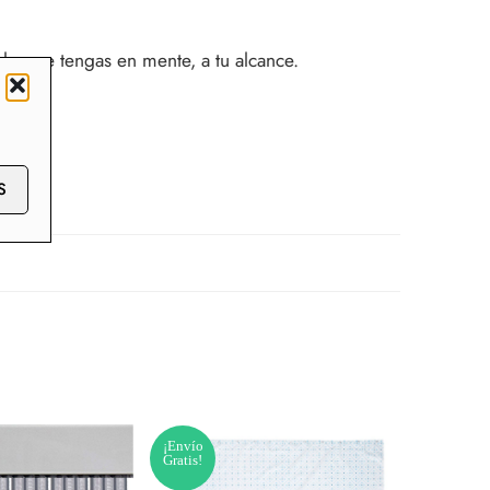
 lo que tengas en mente, a tu alcance.
S
¡Envío
¡Envío
Gratis!
Gratis!