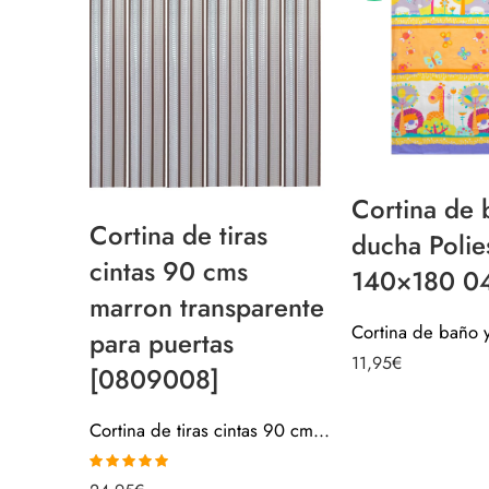
Cortina de 
Cortina de tiras
ducha Polie
cintas 90 cms
140×180 0
marron transparente
para puertas
11,95
€
[0809008]
Cortina de tiras cintas 90 cms marron transparente para puertas [0809008]
Valorado con