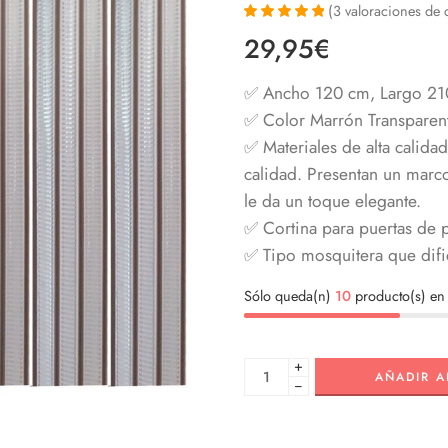
(
3
valoraciones de c
Valorado con
3
29,95
€
5.00
de 5 en
base a
valoraciones
✅ Ancho 120 cm, Largo 21
de clientes
✅ Color Marrón Transparen
✅ Materiales de alta calidad
calidad. Presentan un marco 
le da un toque elegante.
✅ Cortina para puertas de pa
✅ Tipo mosquitera que dific
Sólo queda(n)
10
producto(s) en 
+
AÑADIR A
−