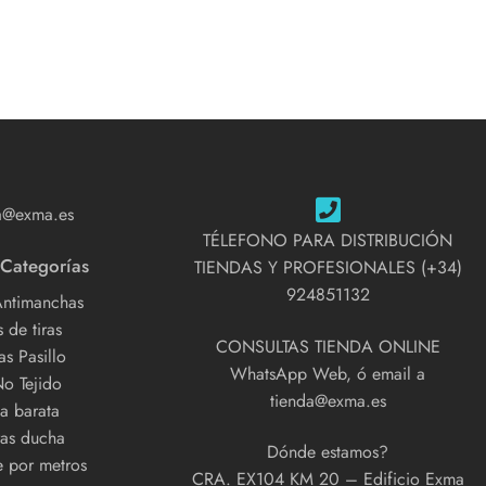
a@exma.es
TÉLEFONO PARA DISTRIBUCIÓN
 Categorías
TIENDAS Y PROFESIONALES (+34)
924851132
Antimanchas
 de tiras
CONSULTAS TIENDA ONLINE
s Pasillo
WhatsApp Web, ó email a
No Tejido
tienda@exma.es
a barata
as ducha
Dónde estamos?
e por metros
CRA. EX104 KM 20 – Edificio Exma