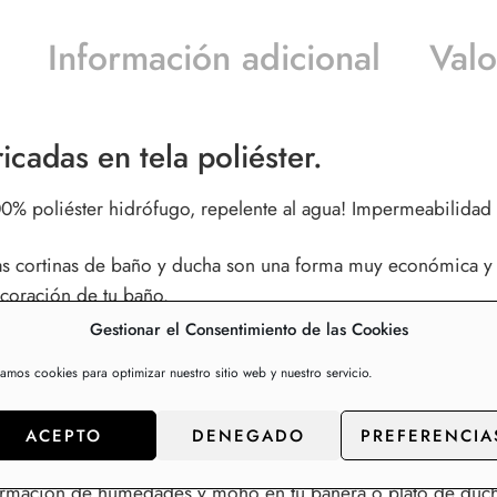
Información adicional
Valo
cadas en tela poliéster.
0% poliéster hidrófugo, repelente al agua! Impermeabilidad t
as
cortinas de baño y ducha
son una forma muy económica y pr
coración de tu baño.
Gestionar el Consentimiento de las Cookies
 menudo descuidamos un poco el estilo. Muchos buscan un ba
zamos cookies para optimizar nuestro sitio web y nuestro servicio.
timoho.
ACEPTO
DENEGADO
PREFERENCIA
formación de humedades y moho en tu bañera o plato de duch