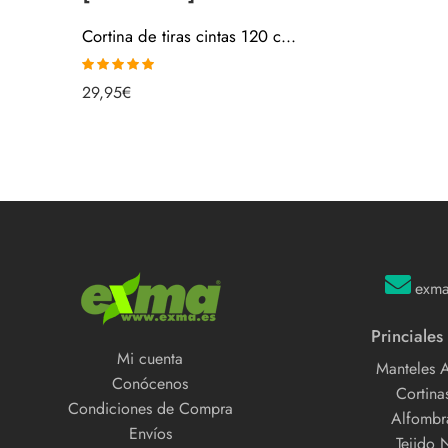
Cortina de tiras cintas 120 cms marrón transparente para puertas [0812008]
Valorado con
29,95
€
5.00
de 5
exm
Princiales
Mi cuenta
Manteles 
Conócenos
Cortinas
Condiciones de Compra
Alfombra
Envíos
Tejido 