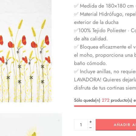
✅ Medida de 180×180 cm (a
✅ Material Hidrófugo, repel
exterior de la ducha
✅100% Tejido Poliester · Co
de alta calidad.
✅ Bloquea eficazmente el va
el moho, proporciona una b
baño cómodo.
✅ Incluye anillas, no requi
LAVADORA! Quieres dejarla
disfruta de tus cortinas si
Sólo queda(n)
272
producto(s) e
+
AÑADIR A
−