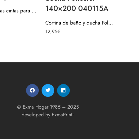
140×200 040115A
Cortina de tiras cintas para puertas 120 cm – Transparente [0812006]
Cortina de baño y ducha Poliester 140×200 040115A
Valorado c
24,95
€
12,95
€
5.00
de 5
© Exma Hogar 1985 – 2025
developed by
ExmaPrint!