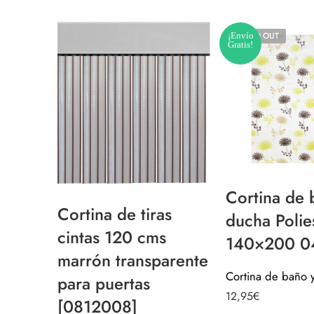
¡Envío
SOLD OUT
Gratis!
Cortina de 
Cortina de tiras
ducha Polie
cintas 120 cms
140×200 0
marrón transparente
para puertas
12,95
€
[0812008]