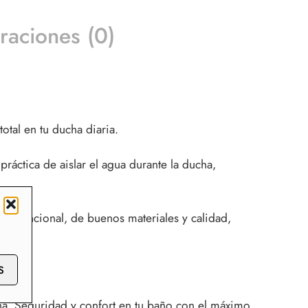
raciones (0)
otal en tu ducha diaria.
áctica de aislar el agua durante la ducha,
ño funcional, de buenos materiales y calidad,
S
a. Seguridad y confort en tu baño con el máximo