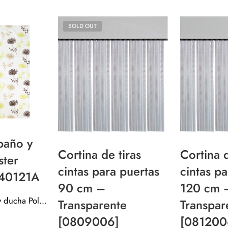
SOLD OUT
baño y
Cortina de tiras
Cortina d
ster
cintas para puertas
cintas p
40121A
90 cm –
120 cm 
Cortina de baño y ducha Poliester 140×200 040121A
Transparente
Transpar
[0809006]
[081200