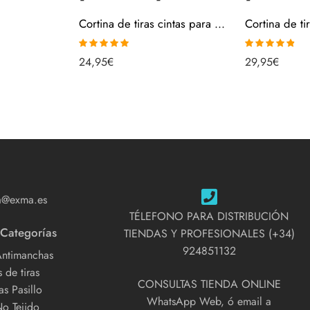
Cortina de tiras cintas para puertas 90 cm – Transparente [0809006]
Valorado con
Valorado
24,95
€
29,95
€
5.00
de 5
con
4.78
de
5
a@exma.es
TÉLEFONO PARA DISTRIBUCIÓN
 Categorías
TIENDAS Y PROFESIONALES (+34)
924851132
Antimanchas
 de tiras
CONSULTAS TIENDA ONLINE
s Pasillo
WhatsApp Web, ó email a
No Tejido