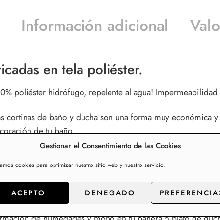
Información adicional
Valo
cadas en tela poliéster.
0% poliéster hidrófugo, repelente al agua! Impermeabilidad t
as
cortinas de baño y ducha
son una forma muy económica y pr
coración de tu baño.
Gestionar el Consentimiento de las Cookies
 menudo descuidamos un poco el estilo. Muchos buscan un ba
zamos cookies para optimizar nuestro sitio web y nuestro servicio.
timoho.
ACEPTO
DENEGADO
PREFERENCIA
formación de humedades y moho en tu bañera o plato de duch