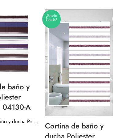
¡Envío
SOLD O
Gratis!
de baño y
Cortin
liester
cinta
 04130-A
90 c
Cortina de baño y ducha Poliester 180X180 04130-A
Trans
Cortina de baño y
[080
ducha Poliester