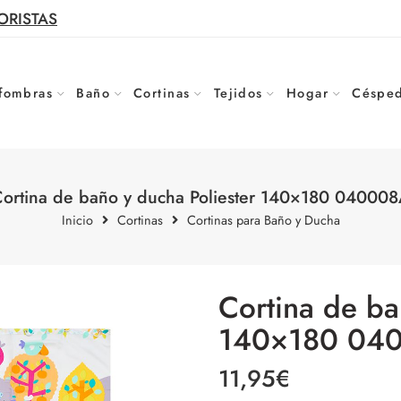
ORISTAS
fombras
Baño
Cortinas
Tejidos
Hogar
Césped
ortina de baño y ducha Poliester 140×180 04000
Inicio
Cortinas
Cortinas para Baño y Ducha
Cortina de ba
140×180 04
11,95
€