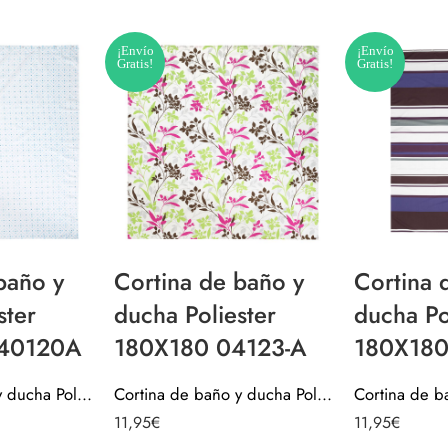
¡Envío
¡Envío
Gratis!
Gratis!
baño y
Cortina de baño y
Cortina 
ster
ducha Poliester
ducha Po
40120A
180X180 04123-A
180X180
Cortina de baño y ducha Poliester 140×200 040120A
Cortina de baño y ducha Poliester 180X180 04123-A
11,95
€
11,95
€