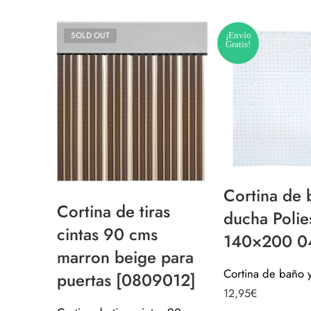
SOLD OUT
¡Envío
Gratis!
Cortina de 
Cortina de tiras
ducha Polie
cintas 90 cms
140×200 0
marron beige para
puertas [0809012]
12,95
€