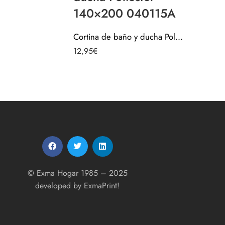
140×200 040115A
Cortina de baño y ducha Poliester 140×200 040115A
Valorado c
24,95
€
5.00
de 5
12,95
€
© Exma Hogar 1985 – 2025
developed by
ExmaPrint!