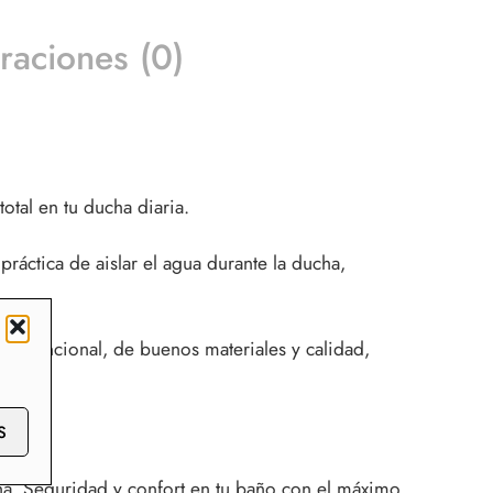
raciones (0)
otal en tu ducha diaria.
áctica de aislar el agua durante la ducha,
ño funcional, de buenos materiales y calidad,
S
a. Seguridad y confort en tu baño con el máximo