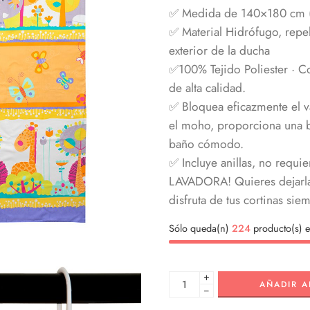
✅ Medida de 140×180 cm (a
✅ Material Hidrófugo, repel
exterior de la ducha
✅100% Tejido Poliester · Co
de alta calidad.
✅ Bloquea eficazmente el va
el moho, proporciona una b
baño cómodo.
✅ Incluye anillas, no requi
LAVADORA! Quieres dejarla
disfruta de tus cortinas si
Sólo queda(n)
224
producto(s) e
+
AÑADIR A
−