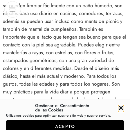
se pueden limpiar fácilmente con un paño húmedo, son
ideales para uso diario en cocinas, comedores, terrazas,
además se pueden usar incluso como manta de picnic y
también de mantel de cumpleaños. También es
importante que el tacto que tengan sea bueno para que el
contacto con la piel sea agradable. Puedes elegir entre
mantelerías a rayas, con estrellas, con flores o frutas,
estampados geométricos, con una gran variedad de
colores y en diferentes medidas. Desde el diseño más
clásico, hasta el más actual y moderno. Para todos los
gustos, todas las edades y para todos los hogares. Son
muy prácticos para la vida diaria porque protegen
nuestras mesas y nos ahorran colada de manteles cada
Gestionar el Consentimiento
semana. Además en verano son muy prácticos sobre los
de las Cookies
muebles de terraza y en el interior son la perfecta
Utilizamos cookies para optimizar nuestro sitio web y nuestro servicio.
solución para mesas de comedor y cocina. Disponemos
ACEPTO