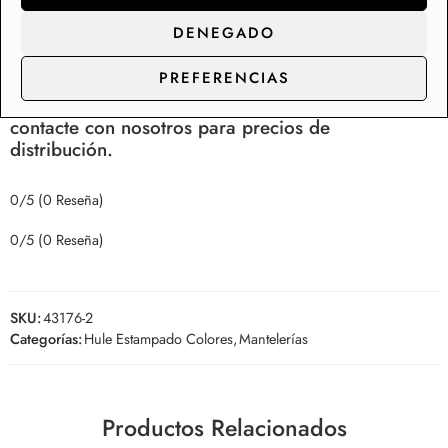
de una colección de más de 200 diseños de mantelerías
de hule en Stock, con capacidad de suministro y
DENEGADO
distribución para los clientes de gran consumo.
PREFERENCIAS
Somos fabricantes de rollos de hule y manteles,
contacte con nosotros para precios de
distribución.
0/5
(0 Reseña)
0/5
(0 Reseña)
SKU:
43176-2
Categorías:
Hule Estampado Colores
,
Mantelerías
Productos Relacionados