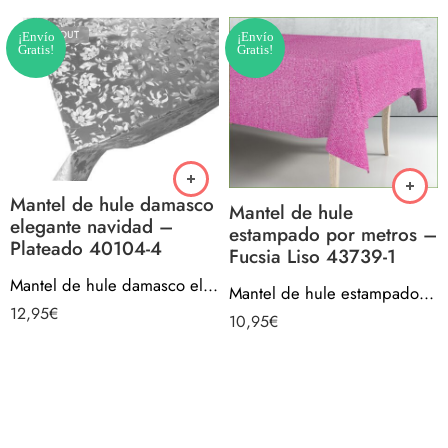
SOLD OUT
¡Envío
¡Envío
Gratis!
Gratis!
Mantel de hule damasco
Mantel de hule
elegante navidad –
estampado por metros –
Plateado 40104-4
Fucsia Liso 43739-1
Mantel de hule damasco elegante navidad – Plateado 40104-4
Mantel de hule estampado por metros – Fucsia Liso 43739-1
12,95
€
10,95
€