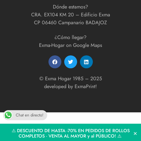
Dónde estamos?
CRA. EX104 KM 20 – Edificio Exma
CP 06460 Campanario BADAJOZ
¿Cómo llegar?
Exma-Hogar on Google Maps
© Exma Hogar 1985 – 2025
developed by
ExmaPrint!
Chat en directo!
⚠️ DESCUENTO DE HASTA -70% EN PEDIDOS DE ROLLOS
✕
COMPLETOS · VENTA AL MAYOR y al PÚBLICO! ⚠️