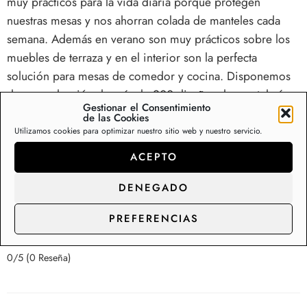
muy prácticos para la vida diaria porque protegen
nuestras mesas y nos ahorran colada de manteles cada
semana. Además en verano son muy prácticos sobre los
muebles de terraza y en el interior son la perfecta
solución para mesas de comedor y cocina. Disponemos
de una colección de más de 200 diseños de mantelerías
Gestionar el Consentimiento
de hule en Stock, con capacidad de suministro y
de las Cookies
distribución para los clientes de gran consumo.
Utilizamos cookies para optimizar nuestro sitio web y nuestro servicio.
ACEPTO
Somos fabricantes de rollos de hule y manteles,
contacte con nosotros para precios de
DENEGADO
distribución.
PREFERENCIAS
0/5
(0 Reseña)
0/5
(0 Reseña)