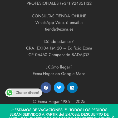
PROFESIONALES (+34) 924851132
CONSULTAS TIENDA ONLINE
WhatsApp Web, ó email a
tienda@exma.es
Dónde estamos?
CRA. EX104 KM 20 – Edificio Exma
CP 06460 Campanario BADAJOZ
¿Cómo llegar?
Exma-Hogar on Google Maps
Chat en directo!
© Exma Hogar 1985 – 2025
developed by
ExmaPrint!
⚠️ESTAMOS DE VACACIONES !!! TODOS LOS PEDIDOS
SERÁN SERVIDOS A PARTIR del 24/08⚠️ DESCUENTO DE
✕