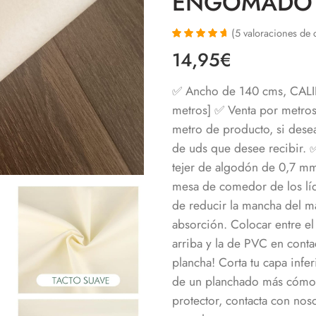
ENGOMADO 
(
5
valoraciones de c
Valorado con
5
14,95
€
4.80
de 5 en
base a
valoraciones
✅ Ancho de 140 cms, CAL
de clientes
metros] ✅ Venta por metros
metro de producto, si dese
de uds que desee recibir.
✅
tejer de algodón de 0,7 mm
mesa de comedor de los lí
de reducir la mancha del ma
absorción.
Colocar entre el
arriba y la de PVC en conta
plancha!
Corta tu capa infer
de un planchado más cómo
protector, contacta con noso