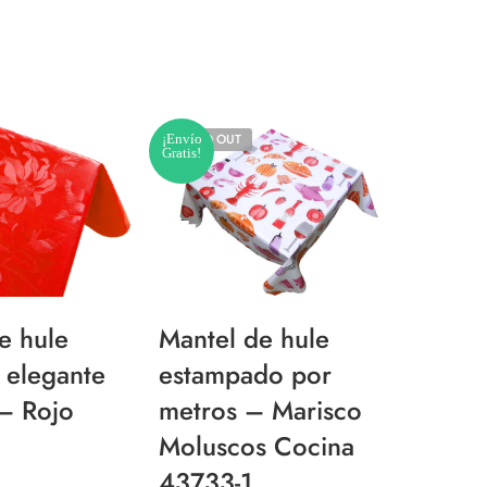
¡Envío
SOLD OUT
¡Envío
Gratis!
Gratis!
Mante
e hule
Mantel de hule
Mulet
 elegante
estampado por
Anti
– Rojo
metros – Marisco
METRO
Moluscos Cocina
mesa 
43733-1