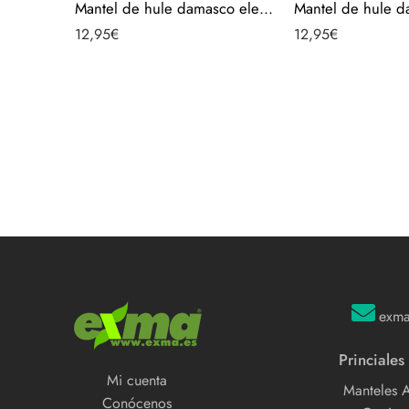
Mantel de hule damasco elegante navidad – Plateado 40104-8
12,95
€
12,95
€
exm
Princiales
Mi cuenta
Manteles 
Conócenos