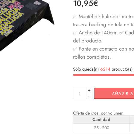
10,95
€
✅ Mantel de hule por metro
trasera backing de tela no te
✅ Ancho de 140cm. ✅ Cada 
del producto.
✅ Ponte en contacto con nos
rollos completos.
Sólo queda(n)
6214
producto(s) 
+
AÑADIR A
−
Oferta de dtos. por volumen
Cantidad
25 - 200