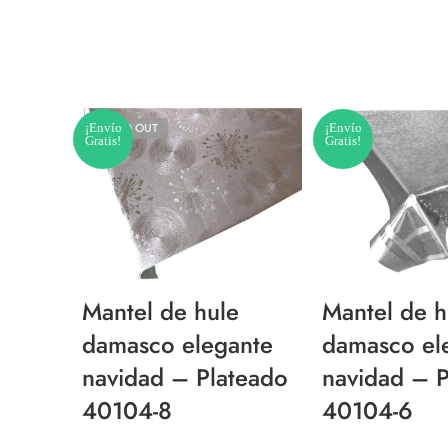
¡Envío
SOLD OUT
¡Envío
Gratis!
Gratis!
Mantel de hule
Mantel de h
damasco elegante
damasco el
navidad – Plateado
navidad – P
40104-8
40104-6