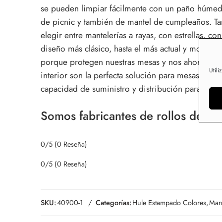
se pueden limpiar fácilmente con un paño húmedo
de picnic y también de mantel de cumpleaños. Tam
elegir entre mantelerías a rayas, con estrellas, 
diseño más clásico, hasta el más actual y moderno
porque protegen nuestras mesas y nos ahorran co
Utili
interior son la perfecta solución para mesas de
capacidad de suministro y distribución para los 
Somos fabricantes de rollos de hul
0/5
(0 Reseña)
0/5
(0 Reseña)
SKU:
40900-1
Categorías:
Hule Estampado Colores
,
Mant