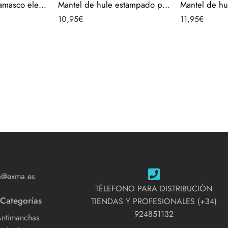
Mantel de hule damasco elegante navidad – Plateado 40104-6
Mantel de hule estampado por metros – Frutas Tomates 43732-1
10,95
€
11,95
€
a@exma.es
TÉLEFONO PARA DISTRIBUCIÓN
 Categorías
TIENDAS Y PROFESIONALES (+34)
924851132
Antimanchas