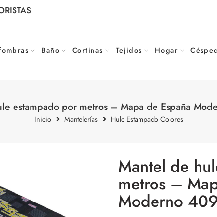
ORISTAS
fombras
Baño
Cortinas
Tejidos
Hogar
Césped
ule estampado por metros – Mapa de España Mod
Inicio
Mantelerías
Hule Estampado Colores
Mantel de hu
metros – Map
Moderno 409