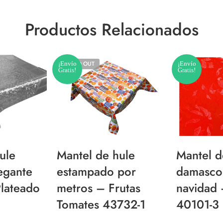
Productos Relacionados
¡Envío
SOLD OUT
¡Envío
Gratis!
Gratis!
ule
Mantel de hule
Mantel d
egante
estampado por
damasco
lateado
metros – Frutas
navidad 
Tomates 43732-1
40101-3