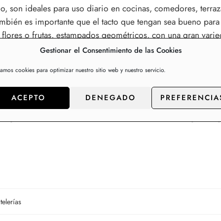
, son ideales para uso diario en cocinas, comedores, terr
bién es importante que el tacto que tengan sea bueno para 
con flores o frutas, estampados geométricos, con una gran var
. Para todos los gustos, todas las edades y para todos los ho
Gestionar el Consentimiento de las Cookies
lada de manteles cada semana. Además en verano son muy prá
zamos cookies para optimizar nuestro sitio web y nuestro servicio.
 comedor y cocina. Disponemos de una colección de más de 2
clientes de gran consumo.
ACEPTO
DENEGADO
PREFERENCIA
e y manteles, contacte con nosotros para p
elerías