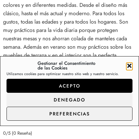
colores y en diferentes medidas. Desde el diseño más
clásico, hasta el más actual y moderno. Para todos los
gustos, todas las edades y para todos los hogares. Son
muy prácticos para la vida diaria porque protegen
nuestras mesas y nos ahorran colada de manteles cada
semana. Además en verano son muy prácticos sobre los
muebles de terraza y en el interior son la perfecta
solución para mesas de comedor y cocina. Disponemos
Gestionar el Consentimiento
de las Cookies
de una colección de más de 200 diseños de mantelerías
Utilizamos cookies para optimizar nuestro sitio web y nuestro servicio.
de hule en Stock, con capacidad de suministro y
ACEPTO
distribución para los clientes de gran consumo.
DENEGADO
Somos fabricantes de rollos de hule y manteles,
contacte con nosotros para precios de
PREFERENCIAS
distribución.
0/5
(0 Reseña)