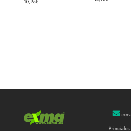
10,95
€
exm
Princiales