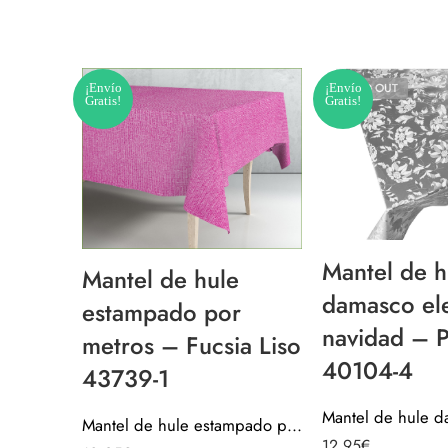
¡Envío
¡Envío
SOLD OUT
Gratis!
Gratis!
Mantel de h
Mantel de hule
damasco el
estampado por
navidad – P
metros – Fucsia Liso
40104-4
43739-1
Mantel de hule estampado por metros – Fucsia Liso 43739-1
12,95
€