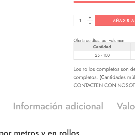
+
AÑADIR A
−
Oferta de dtos. por volumen
Cantidad
25 - 100
Los rollos completos son d
completos. (Cantidades m
CONTACTEN CON NOSOTRO
Información adicional
Valo
or metros y en rollos