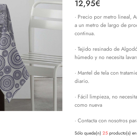
12,95
€
· Precio por metro lineal,
a un metro de largo de pro
continua.
· Tejido resinado de Algodó
húmedo y no necesita lavars
· Mantel de tela con tratam
diario.
· Fácil limpieza, no neces
como nueva
· Contacta con nosotros par
Sólo queda(n)
25
producto(s) en 