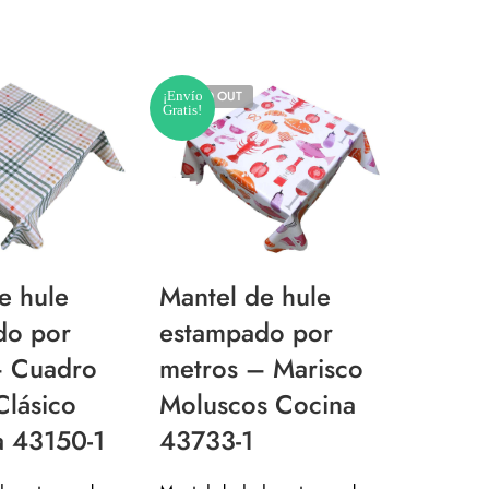
¡Envío
SOLD OUT
¡Envío
Gratis!
Gratis!
e hule
Mantel de hule
Mante
do por
estampado por
estam
– Cuadro
metros – Marisco
metro
lásico
Moluscos Cocina
Liso 
ta 43150-1
43733-1