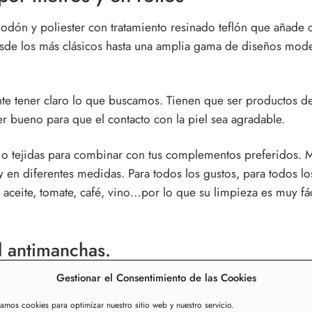
odón y poliester con tratamiento resinado teflón que añade ca
de los más clásicos hasta una amplia gama de diseños mode
te tener claro lo que buscamos. Tienen que ser productos d
er bueno para que el contacto con la piel sea agradable.
 o tejidas para combinar con tus complementos preferidos. Ma
 y en diferentes medidas. Para todos los gustos, para todos lo
o aceite, tomate, café, vino…por lo que su limpieza es muy 
il antimanchas.
Gestionar el Consentimiento de las Cookies
ue son muy prácticos: se pueden limpiar fácilmente con un p
 mantel de cumpleaños.
zamos cookies para optimizar nuestro sitio web y nuestro servicio.