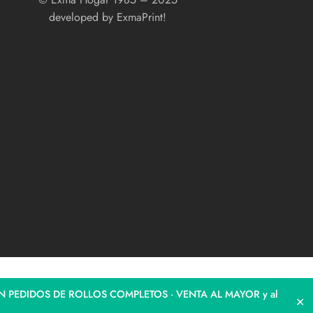
developed by
ExmaPrint!
N PEDIDOS DE ROLLOS COMPLETOS · VENTA AL MAYOR y al
✕