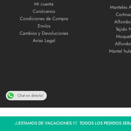
Mi cuenta
Manteles 
Conócenos
Cortinas
Condiciones de Compra
Alfombra
Envíos
Tejido 
Cambios y Devoluciones
Moquet
Aviso Legal
Alfombr
Mantel hul
Chat en directo!
⚠️ESTAMOS DE VACACIONES !!! TODOS LOS PEDIDOS SERÁ