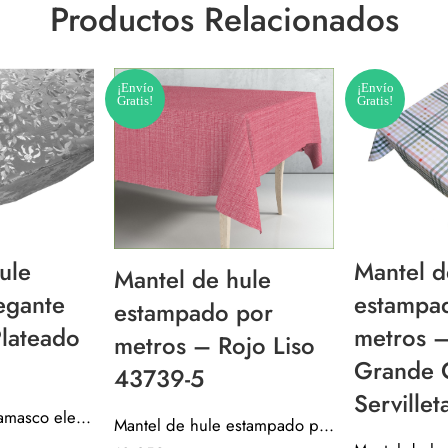
Productos Relacionados
¡Envío
¡Envío
Gratis!
Gratis!
ule
Mantel d
Mantel de hule
egante
estampa
estampado por
lateado
metros 
metros – Rojo Liso
Grande C
43739-5
Serville
Mantel de hule damasco elegante navidad – Plateado 40104-4
Mantel de hule estampado por metros – Rojo Liso 43739-5