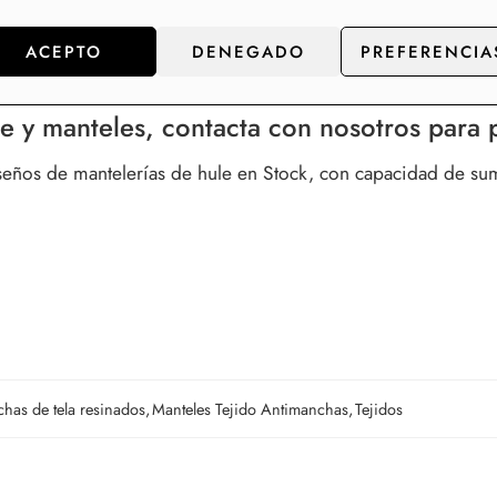
 nuestras mesas y nos ahorran colada de manteles cada seman
ACEPTO
DENEGADO
PREFERENCIA
ión para mesas de comedor y cocina.
e y manteles, contacta con nosotros para p
os de mantelerías de hule en Stock, con capacidad de sumini
has de tela resinados
,
Manteles Tejido Antimanchas
,
Tejidos