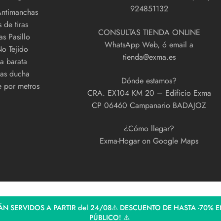
924851132
Antimanchas
 de tiras
CONSULTAS TIENDA ONLINE
s Pasillo
WhatsApp Web, ó email a
No Tejido
tienda@exma.es
a barata
as ducha
Dónde estamos?
e por metros
CRA. EX104 KM 20 – Edificio Exma
CP 06460 Campanario BADAJOZ
¿Cómo llegar?
Exma-Hogar on Google Maps
N SERVIDOS A PARTIR del 24/08⚠️ DESCUENTO DE HASTA -70% E
PÚBLICO! ⚠️