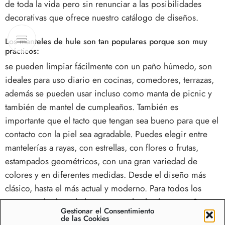
de toda la vida pero sin renunciar a las posibilidades
decorativas que ofrece nuestro catálogo de diseños.
Los manteles de hule son tan populares porque son muy
prácticos:
se pueden limpiar fácilmente con un paño húmedo, son
ideales para uso diario en cocinas, comedores, terrazas,
además se pueden usar incluso como manta de picnic y
también de mantel de cumpleaños. También es
importante que el tacto que tengan sea bueno para que el
contacto con la piel sea agradable. Puedes elegir entre
mantelerías a rayas, con estrellas, con flores o frutas,
estampados geométricos, con una gran variedad de
colores y en diferentes medidas. Desde el diseño más
clásico, hasta el más actual y moderno. Para todos los
gustos, todas las edades y para todos los hogares. Son
Gestionar el Consentimiento
muy prácticos para la vida diaria porque protegen
de las Cookies