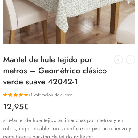
Mantel de hule tejido por
metros – Geométrico clásico
verde suave 42042-1
(
1
valoración de cliente)
Valorado con
1
12,95
€
5.00
de 5 en
base a
valoración de
✅ Mantel de hule tejido antimanchas por metros y en
un cliente
rollos, impermeable con superficie de pvc tacto lienzo y
parte trasera backing de tejido poliéster.