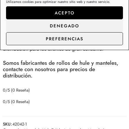
nuestras mesas y nos ahorran colada de manteles cada
Utilizamos cookies para optimizar nuestro sitio web y nuestro servicio.
semana. Además en verano son muy prácticos sobre los
ACEPTO
muebles de terraza y en el interior son la perfecta
solución para mesas de comedor y cocina. Disponemos
DENEGADO
de una colección de más de 200 diseños de mantelerías
PREFERENCIAS
de hule en Stock, con capacidad de suministro y
distribución para los clientes de gran consumo.
Somos fabricantes de rollos de hule y manteles,
contacte con nosotros para precios de
distribución.
0/5
(0 Reseña)
0/5
(0 Reseña)
SKU:
42042-1