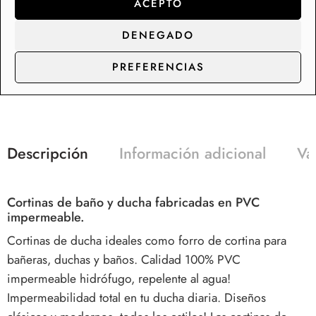
ACEPTO
Sólo queda(n)
1593
producto(s) en stock.
DENEGADO
+
PREFERENCIAS
AÑADIR AL CARRITO
CÓMPRALO YA
−
Descripción
Información adicional
Va
Cortinas de baño y ducha fabricadas en PVC
impermeable.
Cortinas de ducha ideales como forro de cortina para
bañeras, duchas y baños. Calidad 100% PVC
impermeable hidrófugo, repelente al agua!
Impermeabilidad total en tu ducha diaria. Diseños