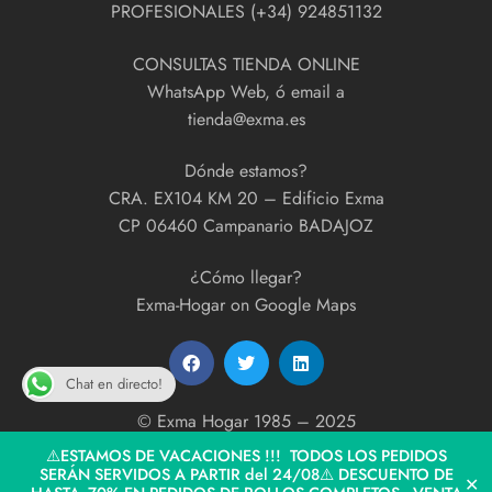
PROFESIONALES (+34) 924851132
CONSULTAS TIENDA ONLINE
WhatsApp Web, ó email a
tienda@exma.es
Dónde estamos?
CRA. EX104 KM 20 – Edificio Exma
CP 06460 Campanario BADAJOZ
¿Cómo llegar?
Exma-Hogar on Google Maps
Chat en directo!
© Exma Hogar 1985 – 2025
developed by
ExmaPrint!
⚠️ESTAMOS DE VACACIONES !!! TODOS LOS PEDIDOS
SERÁN SERVIDOS A PARTIR del 24/08⚠️ DESCUENTO DE
✕