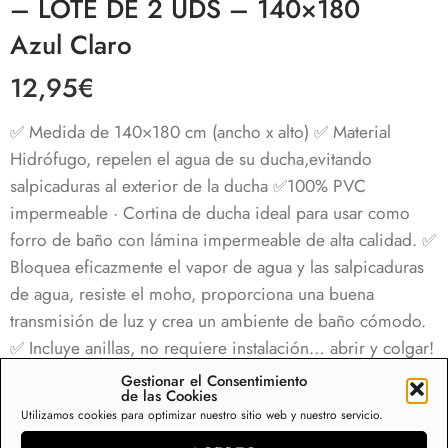
– LOTE DE 2 UDS – 140×180
Azul Claro
12,95
€
✅ Medida de 140×180 cm (ancho x alto) ✅ Material
Hidrófugo, repelen el agua de su ducha,evitando
salpicaduras al exterior de la ducha ✅100% PVC
impermeable · Cortina de ducha ideal para usar como
forro de baño con lámina impermeable de alta calidad. ✅
Bloquea eficazmente el vapor de agua y las salpicaduras
de agua, resiste el moho, proporciona una buena
transmisión de luz y crea un ambiente de baño cómodo.
✅ Incluye anillas, no requiere instalación… abrir y colgar!
✅ ADMITE LAVADORA! Quieres dejarlas como nuevas?
Gestionar el Consentimiento
de las Cookies
Las puedes lavar a máquina y disfruta de tus cortinas
Utilizamos cookies para optimizar nuestro sitio web y nuestro servicio.
siempre nuevas como el primer día.