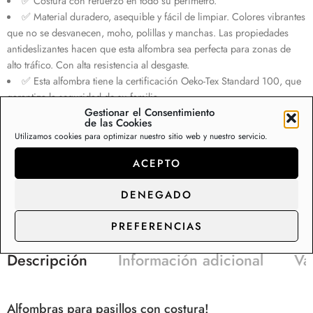
✅ Costura con refuerzo en todo su perímetro.
✅ Material duradero, asequible y fácil de limpiar. Colores vibrantes
que no se desvanecen, moho, polillas y manchas. Las propiedades
antideslizantes hacen que esta alfombra sea perfecta para zonas de
alto tráfico. Con alta resistencia al desgaste.
✅ Esta alfombra tiene la certificación Oeko-Tex Standard 100, que
garantiza la seguridad de su familia.
Gestionar el Consentimiento
de las Cookies
Sólo queda(n)
4
producto(s) en stock.
Utilizamos cookies para optimizar nuestro sitio web y nuestro servicio.
ACEPTO
+
AÑADIR AL CARRITO
CÓMPRALO YA
−
DENEGADO
PREFERENCIAS
Descripción
Información adicional
Va
Alfombras para pasillos con costura!