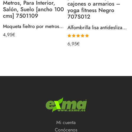
Metros, Para Interior,
cajones o armarios –
Salón, Suelo [ancho 100
yoga fitness Negro
cms] 7501109
707S012
Moqueta fieltro por metros – ROJA, 280gr/m2, Venta Por Metros, Para Interior, Salón, Suelo [ancho 100 cms] 7501109
Alfombrilla lisa antideslizante multiusos, protector base para cajones o armarios – yoga fitness Negro 707S012
4,95
€
Valorado con
6,95
€
5.00
de 5
Mi cuenta
Conócenos