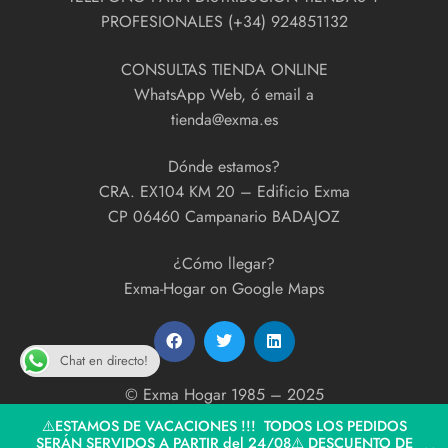
PROFESIONALES (+34) 924851132
CONSULTAS TIENDA ONLINE
WhatsApp Web, ó email a
tienda@exma.es
Dónde estamos?
CRA. EX104 KM 20 – Edificio Exma
CP 06460 Campanario BADAJOZ
¿Cómo llegar?
Exma-Hogar on Google Maps
Chat en directo!
© Exma Hogar 1985 – 2025
developed by
ExmaPrint!
⚠️ESTAMOS DE VACACIONES !!! TODOS LOS PEDIDOS
SERÁN SERVIDOS A PARTIR del 24/08⚠️ DESCUENTO DE