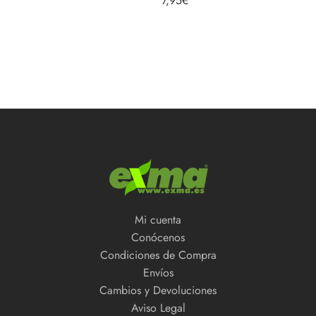
7,95
€
con
4.67
de
5
Mi cuenta
Conócenos
Condiciones de Compra
Envíos
Cambios y Devoluciones
Aviso Legal