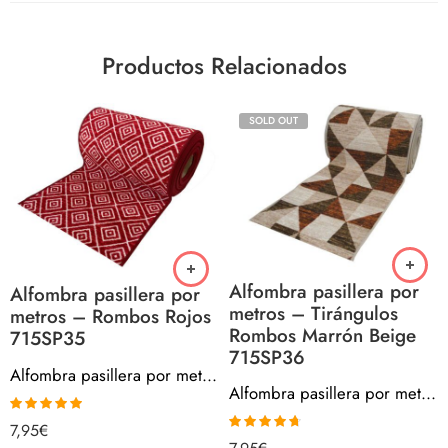
Productos Relacionados
SOLD OUT
Alfombra pasillera por
Alfombra pasillera por
metros – Tirángulos
metros – Rombos Rojos
Rombos Marrón Beige
715SP35
715SP36
Alfombra pasillera por metros – Rombos Rojos 715SP35
Alfombra pasillera por metros – Tirángulos Rombos Marrón Beige 715SP36
Valorado con
7,95
€
5.00
de 5
Valorado