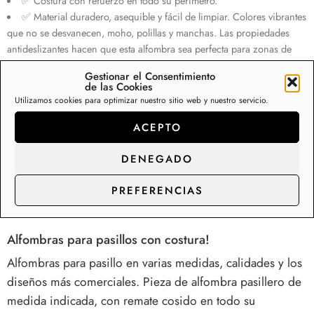
✅ Costura con refuerzo en todo su perímetro.
✅ Material duradero, asequible y fácil de limpiar. Colores vibrantes
que no se desvanecen, moho, polillas y manchas. Las propiedades
antideslizantes hacen que esta alfombra sea perfecta para zonas de
alto tráfico. Con alta resistencia al desgaste.
Gestionar el Consentimiento
✅ Esta alfombra tiene la certificación Oeko-Tex Standard 100, que
de las Cookies
garantiza la seguridad de su familia.
Utilizamos cookies para optimizar nuestro sitio web y nuestro servicio.
Sin existencias
ACEPTO
DENEGADO
Descripción
Información adicional
Va
PREFERENCIAS
Alfombras para pasillos con costura!
Alfombras para pasillo en varias medidas, calidades y los
diseños más comerciales. Pieza de alfombra pasillero de
medida indicada, con remate cosido en todo su