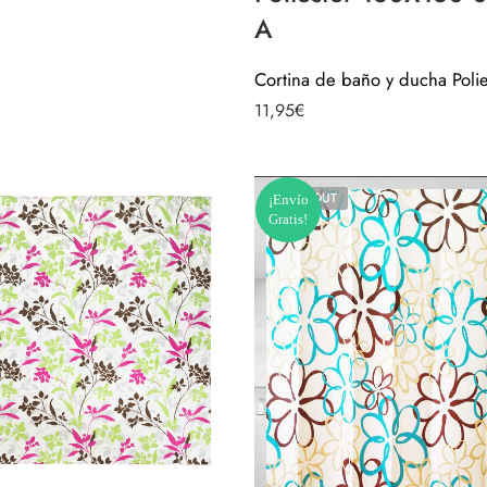
A
11,95
€
SOLD OUT
¡Envío
Gratis!