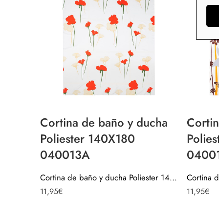
Cortina de baño y ducha
Corti
Poliester 140X180
Polie
040013A
0400
Cortina de baño y ducha Poliester 140X180 040013A
11,95
€
11,95
€