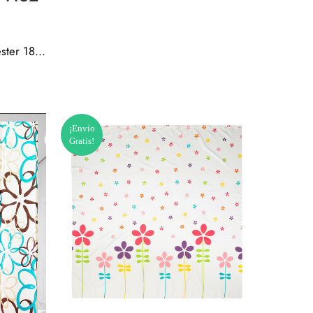
Cortina de baño y ducha Poliester 180X180 04132-A
¡Envío
Gratis!