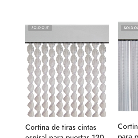
SOLD OUT
SOLD O
Cortin
Cortina de tiras cintas
para 
espiral para puertas 120