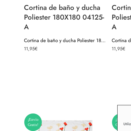
Cortina de baño y ducha
Corti
Poliester 180X180 04125-
Polie
A
A
Cortina de baño y ducha Poliester 180X180 04125-A
11,95
€
11,95
€
SOLD O
¡Envío
¡Envío
Utili
Gratis!
Gratis!