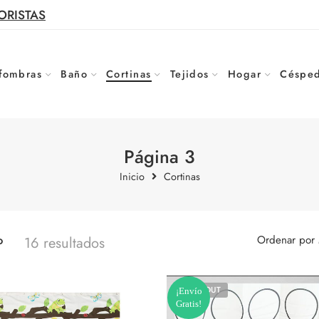
ORISTAS
fombras
Baño
Cortinas
Tejidos
Hogar
Césped
Página 3
Inicio
Cortinas
o
Ordenar por
16 resultados
SOLD OUT
¡Envío
Gratis!