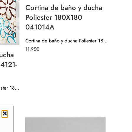
Cortina de baño y ducha
Poliester 180X180
041014A
Cortina de baño y ducha Poliester 180X180 041014A
11,95
€
ducha
04121-
Cortina de baño y ducha Poliester 180X180 04121-A