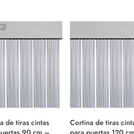
UT
a de tiras cintas
Cortina de tiras cint
puertas 90 cm –
para puertas 120 c