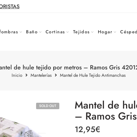
ORISTAS
fombras
Baño
Cortinas
Tejidos
Hogar
Césped
ntel de hule tejido por metros – Ramos Gris 4201
Inicio
Mantelerías
Mantel de Hule Tejido Antimanchas
Mantel de hul
SOLD OUT
– Ramos Gris
12,95
€