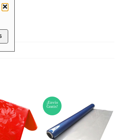
S
¡Envío
¡Envío
SOLD O
Gratis!
Gratis!