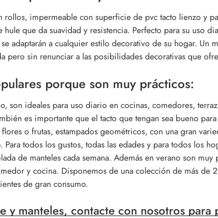
 rollos, impermeable con superficie de pvc tacto lienzo y pa
hule que da suavidad y resistencia. Perfecto para su uso dia
se adaptarán a cualquier estilo decorativo de su hogar. Un ma
ida pero sin renunciar a las posibilidades decorativas que of
opulares porque son muy prácticos:
, son ideales para uso diario en cocinas, comedores, terr
bién es importante que el tacto que tengan sea bueno para 
con flores o frutas, estampados geométricos, con una gran var
. Para todos los gustos, todas las edades y para todos los ho
lada de manteles cada semana. Además en verano son muy prá
 comedor y cocina. Disponemos de una colección de más de 2
clientes de gran consumo.
e y manteles, contacte con nosotros para p