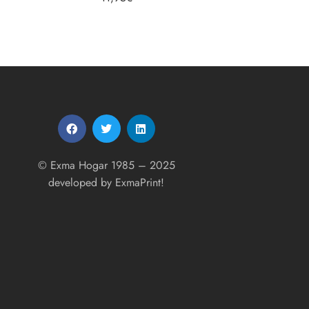
5.00
de 5
© Exma Hogar 1985 – 2025
developed by
ExmaPrint!