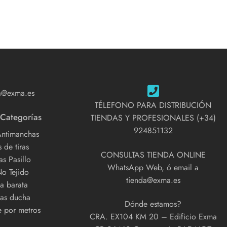
a@exma.es
TÉLEFONO PARA DISTRIBUCIÓN
 Categorías
TIENDAS Y PROFESIONALES (+34)
924851132
Antimanchas
 de tiras
CONSULTAS TIENDA ONLINE
s Pasillo
WhatsApp Web, ó email a
No Tejido
tienda@exma.es
a barata
as ducha
Dónde estamos?
e por metros
CRA. EX104 KM 20 – Edificio Exma