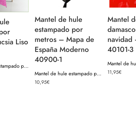
Mantel de hule
Mantel d
ule
estampado por
damasco
por
metros – Mapa de
navidad 
csia Liso
España Moderno
40101-3
40900-1
Mantel de hule estampado por metros – Fucsia Liso 43739-1
11,95
€
Mantel de hule estampado por metros – Mapa de España Moderno 40900-1
10,95
€