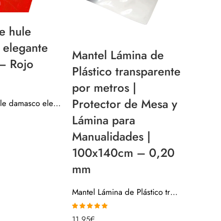
e hule
Mante
 elegante
damas
Mantel Lámina de
– Rojo
navid
Plástico transparente
4010
por metros |
Protector de Mesa y
Mantel de hule damasco elegante navidad – Rojo 40101-3
12,95
€
Lámina para
Manualidades |
100x140cm – 0,20
mm
Mantel Lámina de Plástico transparente por metros | Protector de Mesa y Lámina para Manualidades | 100x140cm – 0,20 mm
Valorado con
11,95
€