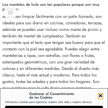
Los manteles de hule son tan populares porque son muy
prácticos:
se pueden limpiar fácilmente con un paño húmedo, son
ideales para uso diario en cocinas, comedores, terrazas,
además se pueden usar incluso como manta de picnic y
también de mantel de cumpleaños. También es
importante que el tacto que tengan sea bueno para que el
contacto con la piel sea agradable. Puedes elegir entre
mantelerías a rayas, con estrellas, con flores o frutas,
estampados geométricos, con una gran variedad de
colores y en diferentes medidas. Desde el diseño más
clásico, hasta el más actual y moderno. Para todos los
gustos, todas las edades y para todos los hogares. Son
muy prácticos para la vida diaria porque protegen
Gestionar el Consentimiento
nuestras mesas y nos ahorran colada de manteles cada
de las Cookies
semana. Además en verano son muy prácticos sobre los
Utilizamos cookies para optimizar nuestro sitio web y nuestro servicio.
muebles de terraza y en el interior son la perfecta