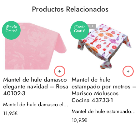
Productos Relacionados
SOLD OUT
¡Envío
¡Envío
Gratis!
Gratis!
Mantel de hule damasco
Mantel de hule
elegante navidad – Rosa
estampado por metros –
40102-3
Marisco Moluscos
Cocina 43733-1
Mantel de hule damasco elegante navidad – Rosa 40102-3
Mantel de hule estampado por metros – Marisco Moluscos Cocina 43733-1
11,95
€
10,95
€