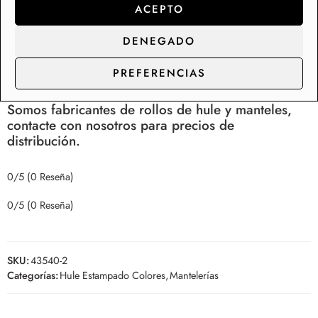
ACEPTO
solución para mesas de comedor y cocina. Disponemos
de una colección de más de 200 diseños de mantelerías
DENEGADO
de hule en Stock, con capacidad de suministro y
PREFERENCIAS
distribución para los clientes de gran consumo.
Somos fabricantes de rollos de hule y manteles,
contacte con nosotros para precios de
distribución.
0/5
(0 Reseña)
0/5
(0 Reseña)
SKU:
43540-2
Categorías:
Hule Estampado Colores
,
Mantelerías