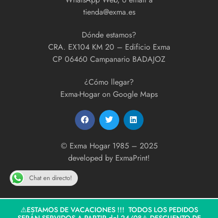
tienda@exma.es
Dónde estamos?
CRA. EX104 KM 20 – Edificio Exma
CP 06460 Campanario BADAJOZ
¿Cómo llegar?
Exma-Hogar on Google Maps
© Exma Hogar 1985 – 2025
developed by
ExmaPrint!
Chat en directo!
⚠️ESTAMOS DE VACACIONES !!! TODOS LOS PEDIDOS
SERÁN SERVIDOS A PARTIR del 24/08⚠️ DESCUENTO DE