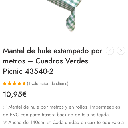
Mantel de hule estampado por
metros – Cuadros Verdes
Picnic 43540-2
(
1
valoración de cliente)
Valorado con
1
10,95
€
5.00
de 5 en
base a
valoración de
✅ Mantel de hule por metros y en rollos, impermeables
un cliente
de PVC con parte trasera backing de tela no tejida.
✅ Ancho de 140cm. ✅ Cada unidad en carrito equivale a