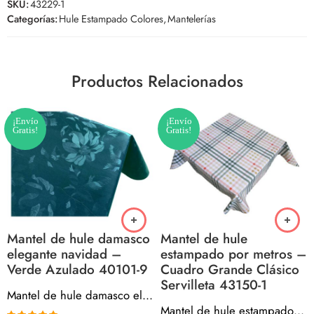
SKU:
43229-1
Categorías:
Hule Estampado Colores
,
Mantelerías
Productos Relacionados
¡Envío
¡Envío
Gratis!
Gratis!
Mantel de hule damasco
Mantel de hule
elegante navidad –
estampado por metros –
Verde Azulado 40101-9
Cuadro Grande Clásico
Servilleta 43150-1
Mantel de hule damasco elegante navidad – Verde Azulado 40101-9
Mantel de hule estampado por metros – Cuadro Grande Clásico Servilleta 43150-1