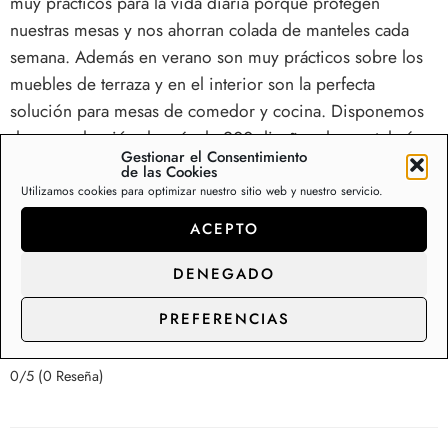
muy prácticos para la vida diaria porque protegen
nuestras mesas y nos ahorran colada de manteles cada
semana. Además en verano son muy prácticos sobre los
muebles de terraza y en el interior son la perfecta
solución para mesas de comedor y cocina. Disponemos
de una colección de más de 200 diseños de mantelerías
Gestionar el Consentimiento
de hule en Stock, con capacidad de suministro y
de las Cookies
distribución para los clientes de gran consumo.
Utilizamos cookies para optimizar nuestro sitio web y nuestro servicio.
ACEPTO
Somos fabricantes de rollos de hule y manteles,
contacte con nosotros para precios de
DENEGADO
distribución.
PREFERENCIAS
0/5
(0 Reseña)
0/5
(0 Reseña)