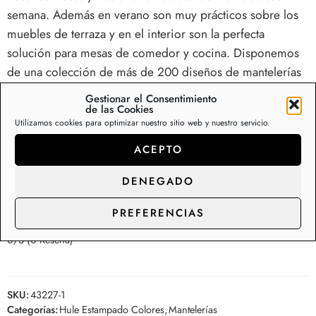
semana. Además en verano son muy prácticos sobre los
muebles de terraza y en el interior son la perfecta
solución para mesas de comedor y cocina. Disponemos
de una colección de más de 200 diseños de mantelerías
de hule en Stock, con capacidad de suministro y
Gestionar el Consentimiento
de las Cookies
distribución para los clientes de gran consumo.
Utilizamos cookies para optimizar nuestro sitio web y nuestro servicio.
Somos fabricantes de rollos de hule y manteles,
ACEPTO
contacte con nosotros para precios de
distribución.
DENEGADO
0/5
(0 Reseña)
PREFERENCIAS
0/5
(0 Reseña)
SKU:
43227-1
Categorías:
Hule Estampado Colores
,
Mantelerías