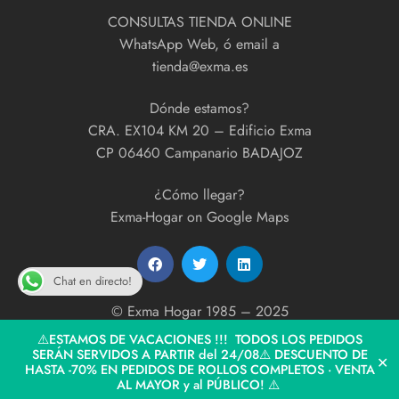
CONSULTAS TIENDA ONLINE
WhatsApp Web, ó email a
tienda@exma.es
Dónde estamos?
CRA. EX104 KM 20 – Edificio Exma
CP 06460 Campanario BADAJOZ
¿Cómo llegar?
Exma-Hogar on Google Maps
Chat en directo!
© Exma Hogar 1985 – 2025
developed by
ExmaPrint!
⚠️ESTAMOS DE VACACIONES !!! TODOS LOS PEDIDOS
SERÁN SERVIDOS A PARTIR del 24/08⚠️ DESCUENTO DE
✕
HASTA -70% EN PEDIDOS DE ROLLOS COMPLETOS · VENTA
AL MAYOR y al PÚBLICO! ⚠️