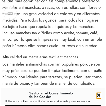
tejidas para combinar con tus complementos preferidos.
Manteles antimanchas, a rayas, con estrellas, con flores o
frutas, con una gran variedad de colores y en diferentes
medidas. Para todos los gustos, para todos los hogares.
Su tejido hace que repela los líquidos y las manchas,
incluso manchas tan díficiles como aceite, tomate, café,
vino…por lo que su limpieza es muy fácil, con un simple
paño húmedo eliminamos cualquier resto de suciedad.
Alta calidad en mantelerías textil antimanchas.
Los manteles antimanchas son tan populares porque son
muy prácticos: se pueden limpiar fácilmente con un paño
húmedo, son ideales para terrazas, se pueden usar como
manta de picnic y también de mantel de cumpleaños.
Gestionar el Consentimiento
Son muy prácticos para la vida diaria, protegen nuestras
de las Cookies
mesas y nos ahorran colada de manteles cada semana. En
Utilizamos cookies para optimizar nuestro sitio web y nuestro servicio.