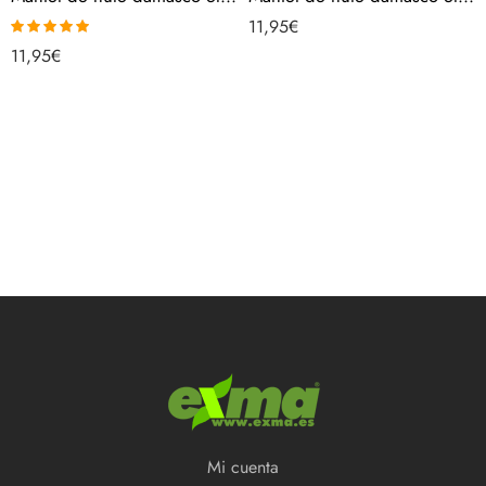
11,95
€
Valorado con
11,95
€
5.00
de 5
Mi cuenta