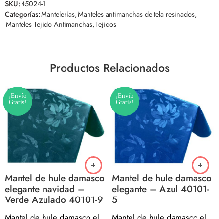
SKU:
45024-1
Categorías:
Mantelerías
,
Manteles antimanchas de tela resinados
,
Manteles Tejido Antimanchas
,
Tejidos
Productos Relacionados
¡Envío
¡Envío
Gratis!
Gratis!
Mantel de hule damasco
Mantel de hule damasco
elegante navidad –
elegante – Azul 40101-
Verde Azulado 40101-9
5
Mantel de hule damasco elegante navidad – Verde Azulado 40101-9
Mantel de hule damasco elegante – Azul 40101-5