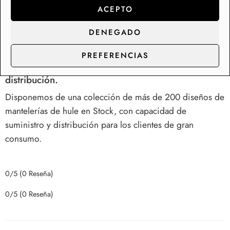
verano son muy prácticos sobre los muebles de terraza y
ACEPTO
en el interior son la perfecta solución para mesas de
comedor y cocina.
DENEGADO
PREFERENCIAS
Somos fabricantes de rollos de hule y manteles,
contacta con nosotros para precios de
distribución.
Disponemos de una colección de más de 200 diseños de
mantelerías de hule en Stock, con capacidad de
suministro y distribución para los clientes de gran
consumo.
0/5
(0 Reseña)
0/5
(0 Reseña)