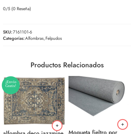
0/5
(0 Reseña)
SKU:
7161101-6
Categorías:
Alfombras
,
Felpudos
Productos Relacionados
¡Envío
Gratis!
Moqueta fieltro por
alfombra deco jazzmine