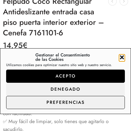
Felpudo Coco Rectangular
Antideslizante entrada casa
piso puerta interior exterior –
Cenefa 7161101-6
14,95
€
Gestionar el Consentimiento
✅ Medida de 60×40 cm
de las Cookies
Utilizamos cookies para optimizar nuestro sitio web y nuestro servicio.
✅ Felpudo de fibra de coco natural con base de 100%
goma antideslizante
ACEPTO
✅ Máxima calidad, fibras naturales que absorben y evitan
DENEGADO
que la suciedad entre en su hogar.
✅ Felpudo de coco que atrapa la humedad, agua, barro,
PREFERENCIAS
nieve o cualquier tipo de suciedad, raspando los zapatos
con facilidad.
✅ Muy fácil de limpiar, solo tienes que agitarlo o
sacudirlo.