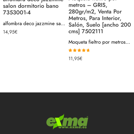
metros – GRIS,
salon dormitorio bano
280gr/m2, Venta Por
7353001-4
Metros, Para Interior,
alfombra deco jazzmine salon dormitorio bano 7353001-4
Salón, Suelo [ancho 200
cms] 7502111
14,95
€
Moqueta fieltro por metros – GRIS, 280gr/m2, Venta Por Metros, Para Interior, Salón, Suelo [ancho 200 cms] 7502111
Valorado
11,95
€
con
4.67
de
5