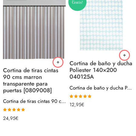
Gratis!
Cortina de baño y ducha
Poliester 140×200
Cortina de tiras cintas
040125A
90 cms marron
transparente para
Cortina de baño y ducha Poliester 140×200 040125A
puertas [0809008]
Cortina de tiras cintas 90 cms marron transparente para puertas [0809008]
Valorado con
12,95
€
5.00
de 5
Valorado con
24,95
€
5.00
de 5