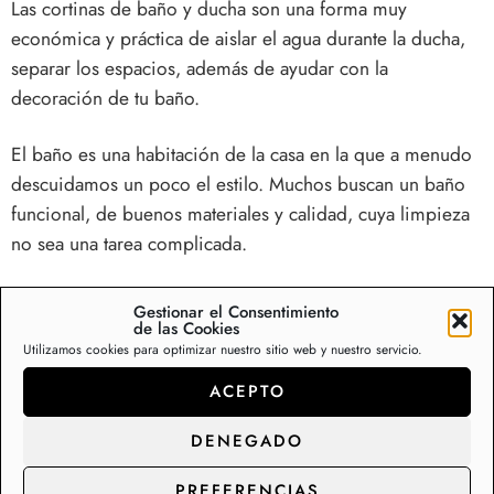
Las
cortinas de baño y ducha
son una forma muy
económica y práctica de aislar el agua durante la ducha,
separar los espacios, además de ayudar con la
decoración de tu baño.
El baño es una habitación de la casa en la que a menudo
descuidamos un poco el estilo. Muchos buscan un baño
funcional, de buenos materiales y calidad, cuya limpieza
no sea una tarea complicada.
Cortinas para ducha de tela antimoho.
Gestionar el Consentimiento
Nuestra cortina de ducha antimoho previene la formación
de las Cookies
Utilizamos cookies para optimizar nuestro sitio web y nuestro servicio.
de humedades y moho en tu bañera o plato de ducha.
Seguridad y confort en tu baño con el máximo estilo.
ACEPTO
Fábrica y distribución de cortinas de baño y
DENEGADO
ducha.
PREFERENCIAS