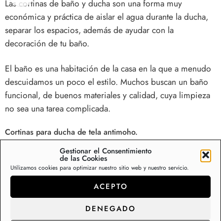
Las
cortinas de baño y ducha
son una forma muy
económica y práctica de aislar el agua durante la ducha,
separar los espacios, además de ayudar con la
decoración de tu baño.
El baño es una habitación de la casa en la que a menudo
descuidamos un poco el estilo. Muchos buscan un baño
funcional, de buenos materiales y calidad, cuya limpieza
no sea una tarea complicada.
Cortinas para ducha de tela antimoho.
Nuestra cortina de ducha antimoho previene la formación
Gestionar el Consentimiento
de las Cookies
de humedades y moho en tu bañera o plato de ducha.
Utilizamos cookies para optimizar nuestro sitio web y nuestro servicio.
Seguridad y confort en tu baño con el máximo estilo.
ACEPTO
Fábrica y distribución de cortinas de baño y
ducha.
DENEGADO