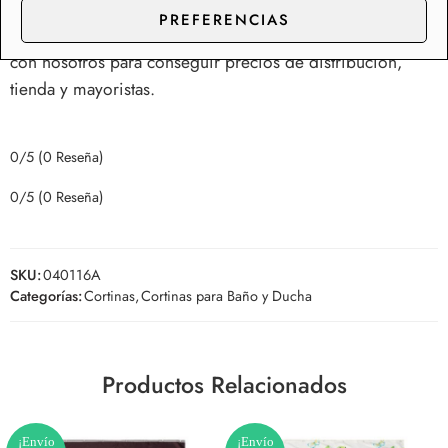
Somos fabricantes e importadores de Cortinas, con un
PREFERENCIAS
catálogo de más de 100 referencias, ponte en contacto
con nosotros para conseguir precios de distribución,
tienda y mayoristas.
0/5
(0 Reseña)
0/5
(0 Reseña)
SKU:
040116A
Categorías:
Cortinas
,
Cortinas para Baño y Ducha
Productos Relacionados
¡Envío
¡Envío