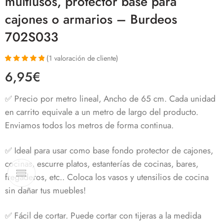
multiusos, protector base para
cajones o armarios – Burdeos
702S033
(
1
valoración de cliente)
Valorado con
1
6,95
€
5.00
de 5 en
base a
valoración de
✅ Precio por metro lineal, Ancho de 65 cm. Cada unidad
un cliente
en carrito equivale a un metro de largo del producto.
Enviamos todos los metros de forma continua.
✅ Ideal para usar como base fondo protector de cajones,
cocinas, escurre platos, estanterías de cocinas, bares,
fregaderos, etc.. Coloca los vasos y utensilios de cocina
sin dañar tus muebles!
✅ Fácil de cortar. Puede cortar con tijeras a la medida