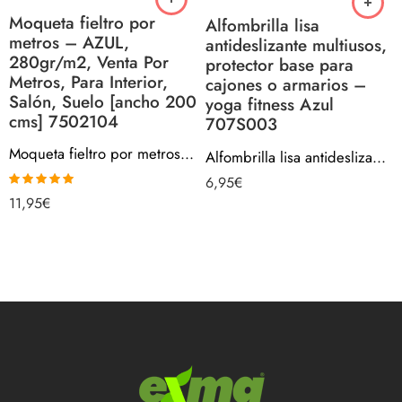
Moqueta fieltro por
Alfombrilla lisa
metros – AZUL,
antideslizante multiusos,
280gr/m2, Venta Por
protector base para
Metros, Para Interior,
cajones o armarios –
Salón, Suelo [ancho 200
yoga fitness Azul
cms] 7502104
707S003
Moqueta fieltro por metros – AZUL, 280gr/m2, Venta Por Metros, Para Interior, Salón, Suelo [ancho 200 cms] 7502104
Alfombrilla lisa antideslizante multiusos, protector base para cajones o armarios – yoga fitness Azul 707S003
6,95
€
Valorado con
11,95
€
5.00
de 5