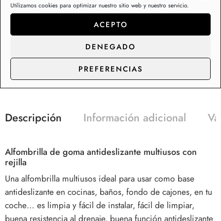
Utilizamos cookies para optimizar nuestro sitio web y nuestro servicio.
Cantidad
Descuento
Precio descontado
15 - 90
50%
3,48
€
ACEPTO
Descuento para pedidos de rollos completos. Cada rollo
DENEGADO
tiene 15 mt (cantidades múltiplo de 15) ⚠️TIENDAS Y
PREFERENCIAS
PROFESIONALES: CONTACTEN CON NOSOTROS PARA
TARIFAS ESPECIALES⚠️
Descripción
Información adicional
Va
Alfombrilla de goma antideslizante multiusos con
rejilla
Una alfombrilla multiusos ideal para usar como base
antideslizante en cocinas, baños, fondo de cajones, en tu
coche… es limpia y fácil de instalar, fácil de limpiar,
buena resistencia al drenaje, buena función antideslizante