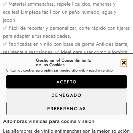
✅ Material antimanchas, repele líquidos, manchas y
aceites! Limpieza fácil con un paño húmedo, agua y
jabón.
✅ Fácil de recortar y personalizar, corte rápido con tijeras
para adaptar a tus necesidades.
✅ Fabricadas en vinilo con base de goma Anti-deslizante,
resistente a resbalones.
✅
Ideal para usar como alfombra
aislante térmica.
Gestionar el Consentimiento
de las Cookies
Utilizamos cookies para optimizar nuestro sitio web y nuestro servicio.
Sin existencias
ACEPTO
DENEGADO
Descripción
Información adicional
Va
PREFERENCIAS
Alfombras vinílicas para cocina y salón
Las alfombras de vinilo antimanchas son la mejor solución