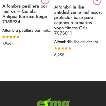
Alfombra pasillera por
Alfombrilla lisa
metros – Cenefa
antideslizante multiusos,
Antigua Barroco Beige
protector base para
715SP34
cajones o armarios –
yoga fitness Gris
Alfombra pasillera por metros – Cenefa Antigua Barroco Beige 715SP34
707S011
Alfombrilla lisa antideslizante multiusos, protector base para cajones o armarios – yoga fitness Gris 707S011
Valorado
7,95
€
con
4.80
de
5
Valorado con
6,95
€
5.00
de 5