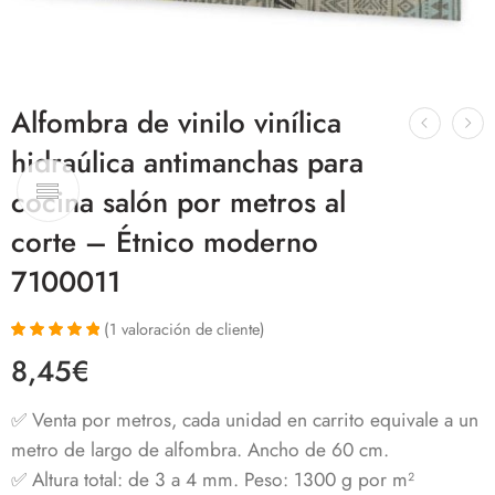
Alfombra de vinilo vinílica
hidraúlica antimanchas para
cocina salón por metros al
corte – Étnico moderno
7100011
(
1
valoración de cliente)
Valorado con
1
8,45
€
5.00
de 5 en
base a
valoración de
✅ Venta por metros, cada unidad en carrito equivale a un
un cliente
metro de largo de alfombra. Ancho de 60 cm.
✅
Altura total: de 3 a 4 mm. Peso: 1300 g por m²