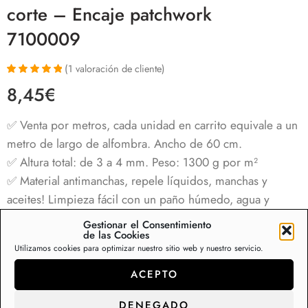
corte – Encaje patchwork
7100009
(
1
valoración de cliente)
Valorado con
1
8,45
€
5.00
de 5 en
base a
valoración de
✅ Venta por metros, cada unidad en carrito equivale a un
un cliente
metro de largo de alfombra. Ancho de 60 cm.
✅
Altura total: de 3 a 4 mm. Peso: 1300 g por m²
✅ Material antimanchas, repele líquidos, manchas y
aceites! Limpieza fácil con un paño húmedo, agua y
jabón.
Gestionar el Consentimiento
de las Cookies
✅ Fácil de recortar y personalizar, corte rápido con tijeras
Utilizamos cookies para optimizar nuestro sitio web y nuestro servicio.
para adaptar a tus necesidades.
✅ Fabricadas en vinilo con base de goma Anti-deslizante,
ACEPTO
resistente a resbalones.
✅
Ideal para usar como alfombra
DENEGADO