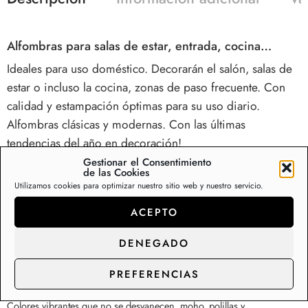
Alfombras para salas de estar, entrada, cocina…
Ideales para uso doméstico. Decorarán el salón, salas de
estar o incluso la cocina, zonas de paso frecuente. Con
calidad y estampación óptimas para su uso diario.
Alfombras clásicas y modernas. Con las últimas
tendencias del año en decoración!
Gestionar el Consentimiento
de las Cookies
Adorna tu hogar con esta serie de alfombras cocina con diseños
Utilizamos cookies para optimizar nuestro sitio web y nuestro servicio.
clásicos y modernos. Ideales para uso doméstico. Decorarán el salón,
sala de estar, dormitorio o zonas de paso frecuente. Con calidad y
ACEPTO
estampación óptimas para su uso diario. Alfombras clásicas y
modernas, felpudos, moquetas. Una amplia colección de calidades.
DENEGADO
Con las últimas tendencias del año en decoración. Alfombras con
varios tamaños y calidades.
PREFERENCIAS
Alfombrillas baratas para cocinas, entradas, zonas de
paso…
Colores vibrantes que no se desvanecen, moho, polillas y