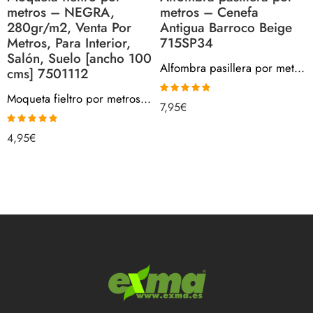
metros – NEGRA,
metros – Cenefa
280gr/m2, Venta Por
Antigua Barroco Beige
Metros, Para Interior,
715SP34
Salón, Suelo [ancho 100
Alfombra pasillera por metros – Cenefa Antigua Barroco Beige 715SP34
cms] 7501112
Moqueta fieltro por metros – NEGRA, 280gr/m2, Venta Por Metros, Para Interior, Salón, Suelo [ancho 100 cms] 7501112
Valorado
7,95
€
con
4.80
de
5
Valorado con
4,95
€
4.90
de 5