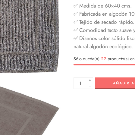
✅ Medida de 60×40 cms.
✅ Fabricada en algodón 10
✅ Tejido de secado rápido.
✅ Comodidad tacto suave y
✅ Diseños color sólido liso
natural algodón ecológico.
Sólo queda(n)
22
producto(s) en 
+
AÑADIR A
−