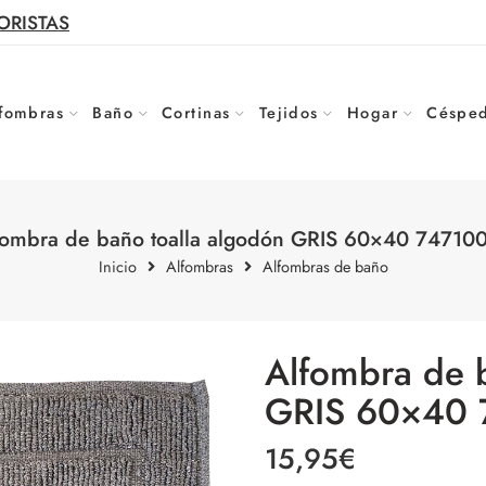
ORISTAS
fombras
Baño
Cortinas
Tejidos
Hogar
Césped
fombra de baño toalla algodón GRIS 60×40 747100
Inicio
Alfombras
Alfombras de baño
Alfombra de 
GRIS 60×40 
15,95
€