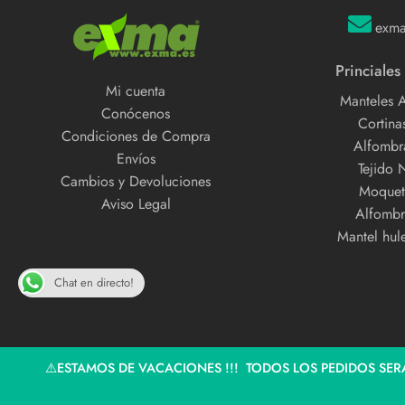
exm
Princiales
Mi cuenta
Manteles 
Conócenos
Cortinas
Condiciones de Compra
Alfombra
Envíos
Tejido 
Cambios y Devoluciones
Moquet
Aviso Legal
Alfombr
Mantel hul
Chat en directo!
⚠️ESTAMOS DE VACACIONES !!! TODOS LOS PEDIDOS SERÁ