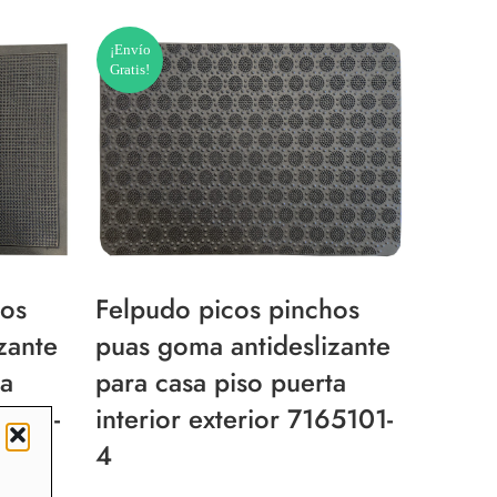
¡Envío
Gratis!
hos
Felpudo picos pinchos
zante
puas goma antideslizante
ta
para casa piso puerta
65101-
interior exterior 7165101-
4