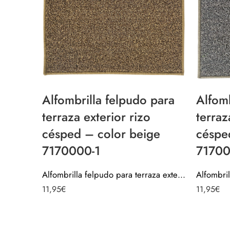
Alfombrilla felpudo para
Alfomb
terraza exterior rizo
terraz
césped – color beige
césped
7170000-1
71700
Alfombrilla felpudo para terraza exterior rizo césped – color beige 7170000-1
11,95
€
11,95
€