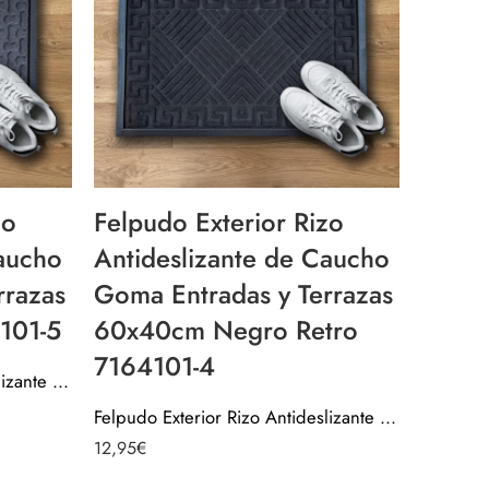
zo
Felpudo Exterior Rizo
Caucho
Antideslizante de Caucho
rrazas
Goma Entradas y Terrazas
101-5
60x40cm Negro Retro
7164101-4
Felpudo Exterior Rizo Antideslizante de Caucho Goma Entradas y Terrazas 60x40cm Gris 7164101-5
Felpudo Exterior Rizo Antideslizante de Caucho Goma Entradas y Terrazas 60x40cm Negro Retro 7164101-4
12,95
€