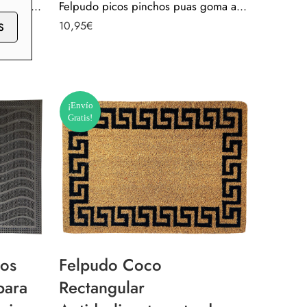
Felpudo picos pinchos puas goma antideslizante para casa piso puerta interior exterior 7165101-5
Felpudo picos pinchos puas goma antideslizante para casa piso puerta interior exterior 7165101-4
10,95
€
S
¡Envío
Gratis!
hos
Felpudo Coco
para
Rectangular