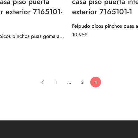
asa piso puerta
casa piso puerta int
or exterior 7165101-
exterior 7165101-1
10,95
€
Felpudo picos pinchos puas goma antideslizante para casa piso puerta interior exterior 7165101-2
1
…
3
4