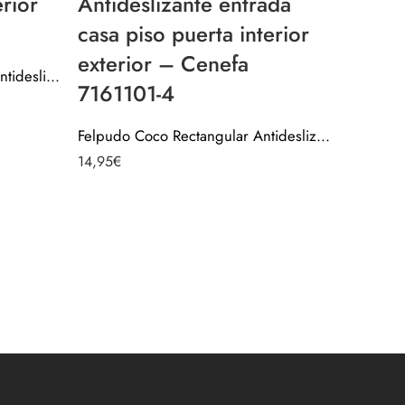
erior
Antideslizante entrada
casa piso puerta interior
exterior – Cenefa
Felpudo picos pinchos puas antideslizante para casa piso puerta interior exterior 7165101-1
7161101-4
Felpudo Coco Rectangular Antideslizante entrada casa piso puerta interior exterior – Cenefa 7161101-4
14,95
€