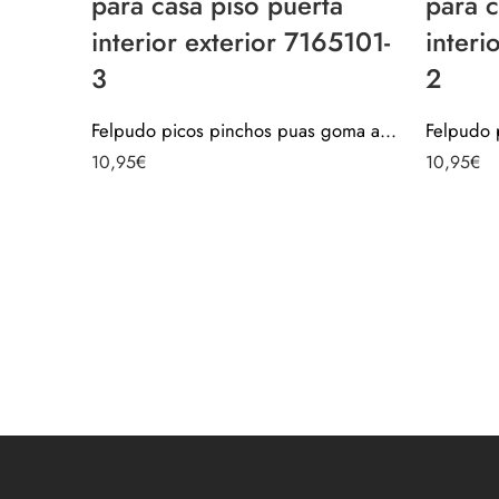
para casa piso puerta
para c
interior exterior 7165101-
interi
3
2
Felpudo picos pinchos puas goma antideslizante para casa piso puerta interior exterior 7165101-3
10,95
€
10,95
€