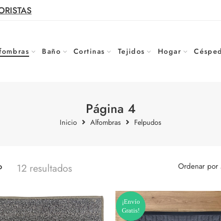
ORISTAS
fombras
Baño
Cortinas
Tejidos
Hogar
Césped
Página 4
Inicio
Alfombras
Felpudos
o
Ordenar por
12 resultados
¡Envío
Gratis!