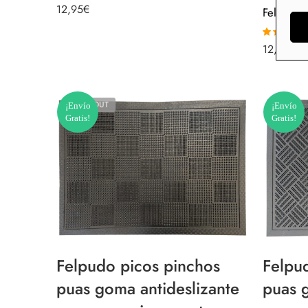
12,95
€
12,95
€
Valorado co
5.00
de 5
SOLD OUT
¡Envío
¡Envío
Gratis!
Gratis!
Felpudo picos pinchos
Felpu
puas goma antideslizante
puas 