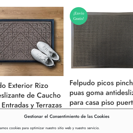
¡Envío
Gratis!
Felpudo picos pinc
o Exterior Rizo
puas goma antidesli
eslizante de Caucho
para casa piso puer
Entradas y Terrazas
interior exterior 71
cm Marrón Retro
Gestionar el Consentimiento de las Cookies
5
01-3
zamos cookies para optimizar nuestro sitio web y nuestro servicio.