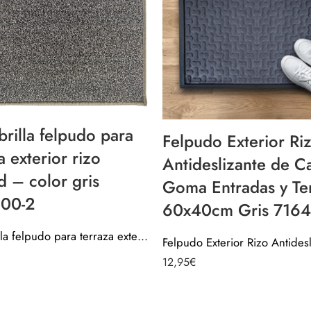
rilla felpudo para
Felpudo Exterior Ri
a exterior rizo
Antideslizante de 
 – color gris
Goma Entradas y Te
00-2
60x40cm Gris 7164
Alfombrilla felpudo para terraza exterior rizo césped – color gris 7170000-2
12,95
€