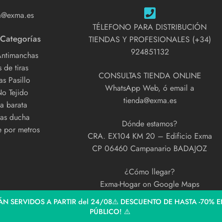
a@exma.es
TÉLEFONO PARA DISTRIBUCIÓN
 Categorías
TIENDAS Y PROFESIONALES (+34)
924851132
Antimanchas
 de tiras
CONSULTAS TIENDA ONLINE
s Pasillo
WhatsApp Web, ó email a
No Tejido
tienda@exma.es
a barata
as ducha
Dónde estamos?
e por metros
CRA. EX104 KM 20 – Edificio Exma
CP 06460 Campanario BADAJOZ
¿Cómo llegar?
Exma-Hogar on Google Maps
N SERVIDOS A PARTIR del 24/08⚠️ DESCUENTO DE HASTA -70% E
PÚBLICO! ⚠️