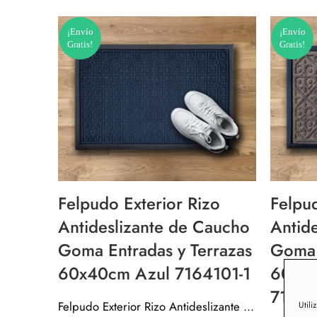
¡Envío
¡Envío
Gratis!
Gratis!
Felpudo Exterior Rizo
Felpud
Antideslizante de Caucho
Antid
Goma Entradas y Terrazas
Goma 
60x40cm Azul 7164101-1
60x40
71641
Felpudo Exterior Rizo Antideslizante de Caucho Goma Entradas y Terrazas 60x40cm Azul 7164101-1
Utili