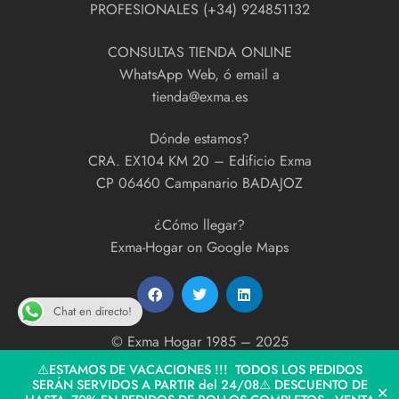
PROFESIONALES (+34) 924851132
CONSULTAS TIENDA ONLINE
WhatsApp Web, ó email a
tienda@exma.es
Dónde estamos?
CRA. EX104 KM 20 – Edificio Exma
CP 06460 Campanario BADAJOZ
¿Cómo llegar?
Exma-Hogar on Google Maps
Chat en directo!
© Exma Hogar 1985 – 2025
developed by
ExmaPrint!
⚠️ESTAMOS DE VACACIONES !!! TODOS LOS PEDIDOS
SERÁN SERVIDOS A PARTIR del 24/08⚠️ DESCUENTO DE
✕