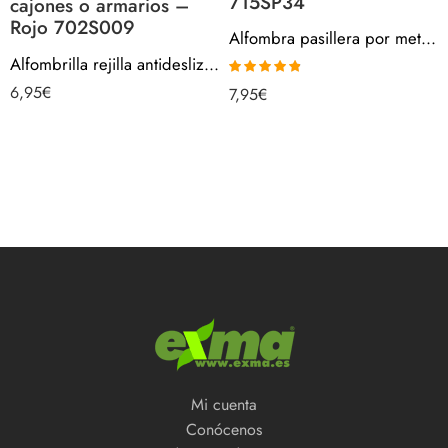
715SP34
cajones o armarios –
Rojo 702S009
Alfombra pasillera por metros – Cenefa Antigua Barroco Beige 715SP34
Alfombrilla rejilla antideslizante multiusos, protector base para cajones o armarios – Rojo 702S009
Valorado
6,95
€
7,95
€
con
4.80
de
5
Mi cuenta
Conócenos