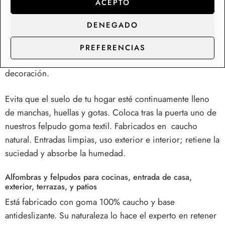
ACEPTO
Descubre la gran selección de felpudos divertidos y
originales para la puerta de casa. Los felpudos, esa
DENEGADO
alfombra de entrada, que se ha convertido en la
protagonista de las entradas y los descansillos. Los
PREFERENCIAS
felpudos originales ganan protagonismo en la
decoración.
Evita que el suelo de tu hogar esté continuamente lleno
de manchas, huellas y gotas. Coloca tras la puerta uno de
nuestros felpudo goma textil. Fabricados en caucho
natural. Entradas limpias, uso exterior e interior; retiene la
suciedad y absorbe la humedad.
Alfombras y felpudos para cocinas, entrada de casa,
exterior, terrazas, y patios
Está fabricado con goma 100% caucho y base
antideslizante. Su naturaleza lo hace el experto en retener