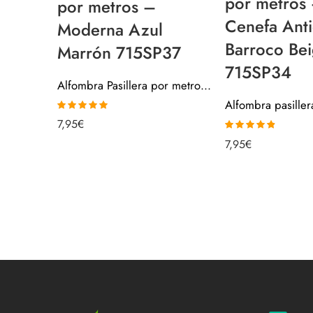
por metros
por metros –
Cenefa Ant
Moderna Azul
Barroco Be
Marrón 715SP37
715SP34
Alfombra Pasillera por metros – Moderna Azul Marrón 715SP37
Valorado con
7,95
€
4.85
de 5
Valorado
7,95
€
con
4.80
de
5