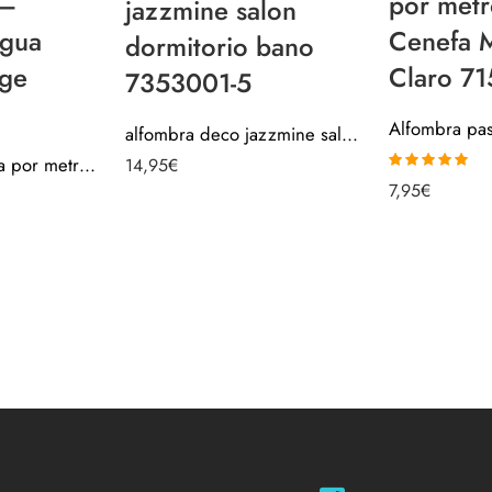
 –
por metr
jazzmine salon
igua
Cenefa 
dormitorio bano
ige
Claro 7
7353001-5
alfombra deco jazzmine salon dormitorio bano 7353001-5
Alfombra pasillera por metros – Cenefa Antigua Barroco Beige 715SP34
14,95
€
Valorado con
7,95
€
5.00
de 5