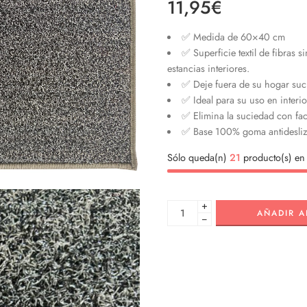
11,95
€
✅ Medida de 60×40 cm
✅ Superficie textil de fibras s
estancias interiores.
✅ Deje fuera de su hogar sucie
✅ Ideal para su uso en interio
✅ Elimina la suciedad con fac
✅ Base 100% goma antidesliz
Sólo queda(n)
21
producto(s) en 
+
AÑADIR A
−