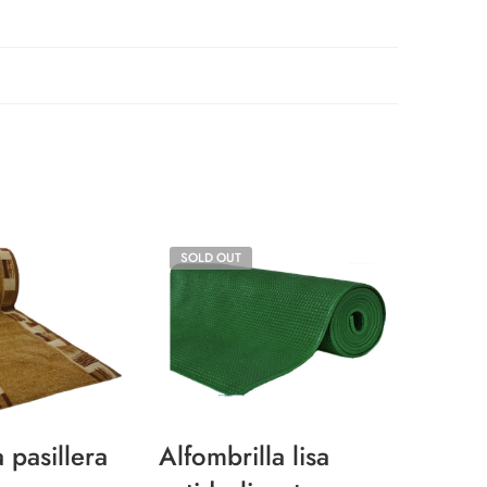
SOLD OUT
 pasillera
Alfombrilla lisa
Moque