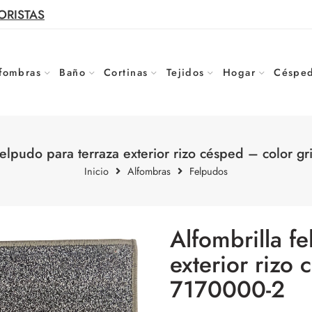
ORISTAS
fombras
Baño
Cortinas
Tejidos
Hogar
Césped
felpudo para terraza exterior rizo césped – color g
Inicio
Alfombras
Felpudos
Alfombrilla f
exterior rizo 
7170000-2