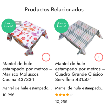
Productos Relacionados
SOLD OUT
¡Envío
¡Envío
Gratis!
Gratis!
Mantel de hule
Mantel de hule
estampado por metros –
estampado por metros –
Marisco Moluscos
Cuadro Grande Clásico
Cocina 43733-1
Servilleta 43150-1
Mantel de hule estampado por metros – Marisco Moluscos Cocina 43733-1
Mantel de hule estampado por metros – Cuadro Grande Clásico Servilleta 43150-1
10,95
€
Valorado
10,95
€
con
4.00
de 5