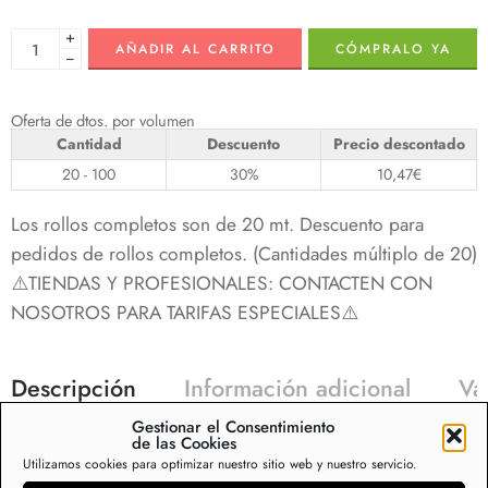
+
AÑADIR AL CARRITO
CÓMPRALO YA
−
Oferta de dtos. por volumen
Cantidad
Descuento
Precio descontado
20 - 100
30%
10,47
€
Los rollos completos son de 20 mt. Descuento para
pedidos de rollos completos. (Cantidades múltiplo de 20)
⚠️TIENDAS Y PROFESIONALES: CONTACTEN CON
NOSOTROS PARA TARIFAS ESPECIALES⚠️
Descripción
Información adicional
Va
Gestionar el Consentimiento
de las Cookies
Muletón protector para mesa, calidad espuma relieve
Utilizamos cookies para optimizar nuestro sitio web y nuestro servicio.
grabado gofrado PVC con base tejido, venta por