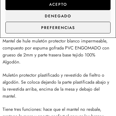
ACEPTO
metros y en rollos.
Mantel de hule muletón gofrado blanco protector para
DENEGADO
mesa, ideal para la protección de mesa, indicado para
restaurantes, hostelería, etc.
PREFERENCIAS
Mantel de hule muletón protector blanco impermeable,
compuesto por espuma gofrada PVC ENGOMADO con
grueso de 2mm y parte trasera base tejido 100%
Algodón.
Muletón protector plastificado y revestido de fieltro o
algodón. Se coloca dejando la parte plastificada abajo y
la revestida arriba, encima de la mesa y debajo del
mantel.
Tiene tres funciones: hace que el mantel no resbale,