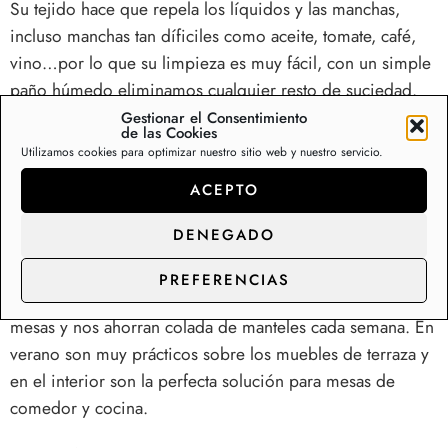
Su tejido hace que repela los líquidos y las manchas,
incluso manchas tan díficiles como aceite, tomate, café,
vino…por lo que su limpieza es muy fácil, con un simple
paño húmedo eliminamos cualquier resto de suciedad.
Gestionar el Consentimiento
de las Cookies
Alta calidad en mantelerías textil antimanchas.
Utilizamos cookies para optimizar nuestro sitio web y nuestro servicio.
Los manteles antimanchas son tan populares porque son
ACEPTO
muy prácticos: se pueden limpiar fácilmente con un paño
húmedo, son ideales para terrazas, se pueden usar como
DENEGADO
manta de picnic y también de mantel de cumpleaños.
PREFERENCIAS
Son muy prácticos para la vida diaria, protegen nuestras
mesas y nos ahorran colada de manteles cada semana. En
verano son muy prácticos sobre los muebles de terraza y
en el interior son la perfecta solución para mesas de
comedor y cocina.