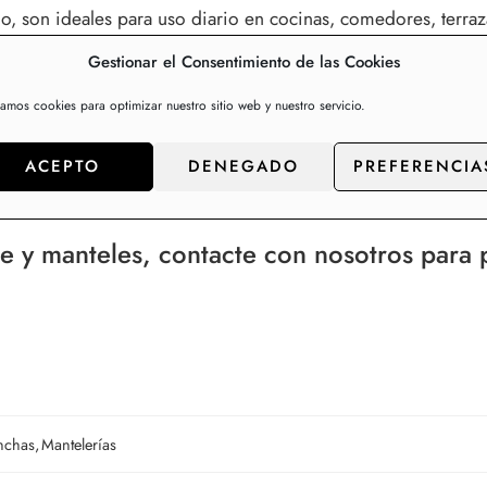
, son ideales para uso diario en cocinas, comedores, terr
bién es importante que el tacto que tengan sea bueno para 
Gestionar el Consentimiento de las Cookies
con flores o frutas, estampados geométricos, con una gran var
. Para todos los gustos, todas las edades y para todos los ho
zamos cookies para optimizar nuestro sitio web y nuestro servicio.
lada de manteles cada semana. Además en verano son muy prá
 comedor y cocina. Disponemos de una colección de más de 2
ACEPTO
DENEGADO
PREFERENCIA
clientes de gran consumo.
e y manteles, contacte con nosotros para p
nchas
,
Mantelerías