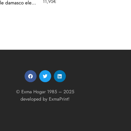
11,95
€
Mantel de hule damasco elegante navidad – Rosa 40102-3
10,95
€
© Exma Hogar 1985 – 2025
developed by
ExmaPrint!