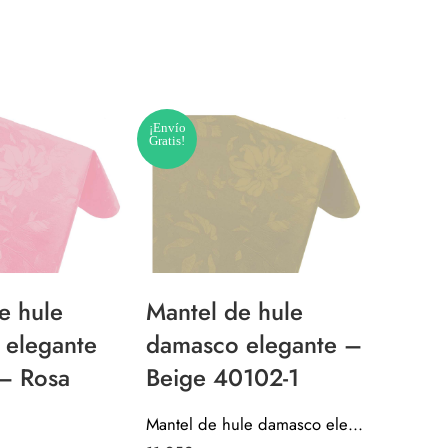
¡Envío
¡Envío
Gratis!
Gratis!
e hule
Mantel de hule
Mante
 elegante
damasco elegante –
estam
– Rosa
Beige 40102-1
metro
Espa
Mantel de hule damasco elegante – Beige 40102-1
4090