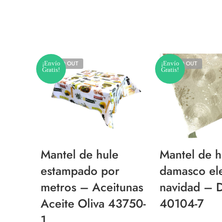
¡Envío
SOLD OUT
¡Envío
SOLD OUT
Gratis!
Gratis!
Mantel de hule
Mantel de h
estampado por
damasco el
metros – Aceitunas
navidad – 
Aceite Oliva 43750-
40104-7
1