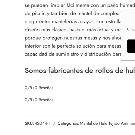
se pueden limpiar fácilmente con un paño húmedo
de picnic y también de mantel de cumpleaños. Tam
elegir entre mantelerías a rayas, con estrellas, 
diseño más clásico, hasta el más actual y moderno
Utili
porque protegen nuestras mesas y nos ahorran co
interior son la perfecta solución para mesas de
capacidad de suministro y distribución para los 
Somos fabricantes de rollos de hul
0/5
(0 Reseña)
0/5
(0 Reseña)
SKU:
42044-1
Categorías:
Mantel de Hule Tejido Antima