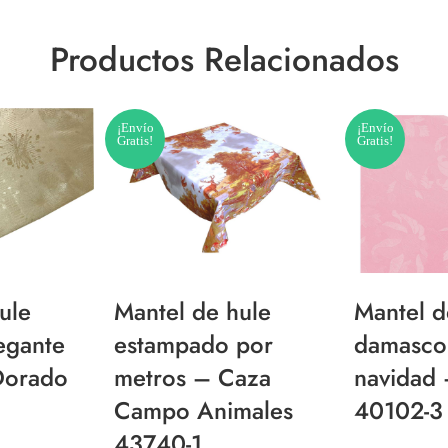
Productos Relacionados
¡Envío
¡Envío
Gratis!
Gratis!
ule
Mantel de hule
Mantel d
egante
estampado por
damasco
Dorado
metros – Caza
navidad 
Campo Animales
40102-3
43740-1