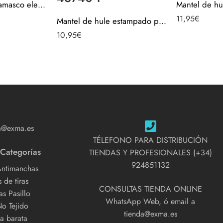
Mantel de hule damasco elegante navidad – Dorado 40104-7
11,95
€
Mantel de hule estampado por metros – Caza Campo Animales 43740-1
10,95
€
a@exma.es
TÉLEFONO PARA DISTRIBUCIÓN
 Categorías
TIENDAS Y PROFESIONALES (+34)
924851132
Antimanchas
 de tiras
CONSULTAS TIENDA ONLINE
s Pasillo
WhatsApp Web, ó email a
No Tejido
tienda@exma.es
a barata