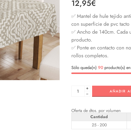
12,95
€
✅ Mantel de hule tejido an
con superficie de pvc tacto 
✅ Ancho de 140cm. Cada uni
producto.
✅ Ponte en contacto con nos
rollos completos.
Sólo queda(n)
90
producto(s) en 
+
AÑADIR A
−
Oferta de dtos. por volumen
Cantidad
25 - 200