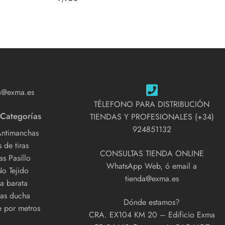
5.00
de 5
a@exma.es
TÉLEFONO PARA DISTRIBUCIÓN
 Categorías
TIENDAS Y PROFESIONALES (+34)
924851132
Antimanchas
 de tiras
CONSULTAS TIENDA ONLINE
s Pasillo
WhatsApp Web, ó email a
No Tejido
tienda@exma.es
a barata
as ducha
Dónde estamos?
e por metros
CRA. EX104 KM 20 – Edificio Exma