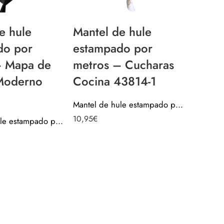
e hule
Mantel de hule
do por
estampado por
Mante
– Mapa de
metros – Cucharas
Plást
Moderno
Cocina 43814-1
por m
Prote
Mantel de hule estampado por metros – Cucharas Cocina 43814-1
10,95
€
Lámin
Mantel de hule estampado por metros – Mapa de España Moderno 40900-1
Manua
100x
mm
Valorado c
11,95
€