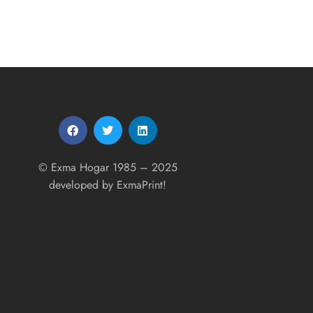
5.00
de 5
© Exma Hogar 1985 – 2025
developed by
ExmaPrint!