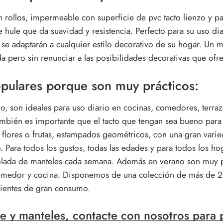
 rollos, impermeable con superficie de pvc tacto lienzo y pa
hule que da suavidad y resistencia. Perfecto para su uso dia
se adaptarán a cualquier estilo decorativo de su hogar. Un ma
ida pero sin renunciar a las posibilidades decorativas que of
opulares porque son muy prácticos:
, son ideales para uso diario en cocinas, comedores, terr
bién es importante que el tacto que tengan sea bueno para 
con flores o frutas, estampados geométricos, con una gran var
. Para todos los gustos, todas las edades y para todos los ho
lada de manteles cada semana. Además en verano son muy prá
 comedor y cocina. Disponemos de una colección de más de 2
clientes de gran consumo.
e y manteles, contacte con nosotros para p