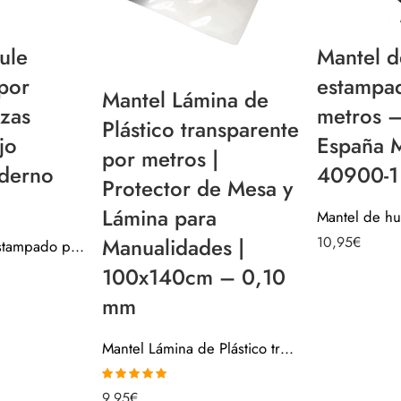
ule
Mantel d
por
estampa
Mantel Lámina de
zas
metros 
Plástico transparente
jo
España 
por metros |
derno
40900-1
Protector de Mesa y
Lámina para
10,95
€
Manualidades |
Mantel de hule estampado por metros – Tazas Cafetera Rojo Mínimal Moderno 44004-1
100x140cm – 0,10
mm
Mantel Lámina de Plástico transparente por metros | Protector de Mesa y Lámina para Manualidades | 100x140cm – 0,10 mm
Valorado con
9,95
€