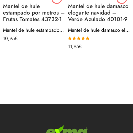
Mantel de hule
Mantel de hule damasco
estampado por metros –
elegante navidad –
Frutas Tomates 43732-1
Verde Azulado 40101-9
Mantel de hule estampado por metros – Frutas Tomates 43732-1
Mantel de hule damasco elegante navidad – Verde Azulado 40101-9
10,95
€
Valorado con
11,95
€
5.00
de 5