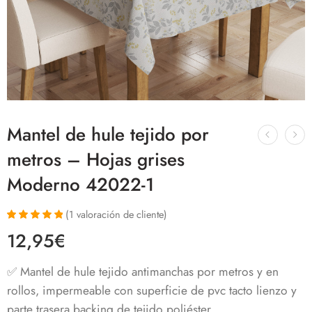
Mantel de hule tejido por
metros – Hojas grises
Moderno 42022-1
(
1
valoración de cliente)
Valorado con
1
12,95
€
5.00
de 5 en
base a
valoración de
✅ Mantel de hule tejido antimanchas por metros y en
un cliente
rollos, impermeable con superficie de pvc tacto lienzo y
parte trasera backing de tejido poliéster.