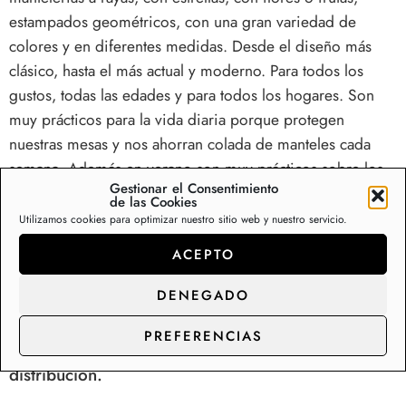
estampados geométricos, con una gran variedad de
colores y en diferentes medidas. Desde el diseño más
clásico, hasta el más actual y moderno. Para todos los
gustos, todas las edades y para todos los hogares. Son
muy prácticos para la vida diaria porque protegen
nuestras mesas y nos ahorran colada de manteles cada
semana. Además en verano son muy prácticos sobre los
Gestionar el Consentimiento
muebles de terraza y en el interior son la perfecta
de las Cookies
solución para mesas de comedor y cocina. Disponemos
Utilizamos cookies para optimizar nuestro sitio web y nuestro servicio.
de una colección de más de 200 diseños de mantelerías
ACEPTO
de hule en Stock, con capacidad de suministro y
distribución para los clientes de gran consumo.
DENEGADO
Somos fabricantes de rollos de hule y manteles,
PREFERENCIAS
contacte con nosotros para precios de
distribución.