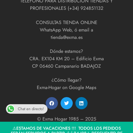
TÉLEFONO PARA DISTRIBUCIÓN TIENDAS Y
PROFESIONALES (+34) 924851132
CONSULTAS TIENDA ONLINE
WhatsApp Web, ó email a
tienda@exma.es
Dónde estamos?
CRA. EX104 KM 20 – Edificio Exma
CP 06460 Campanario BADAJOZ
¿Cómo llegar?
Exma-Hogar on Google Maps
Chat en directo!
© Exma Hogar 1985 – 2025
developed by
ExmaPrint!
⚠️ESTAMOS DE VACACIONES !!! TODOS LOS PEDIDOS