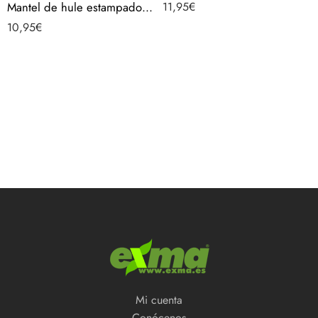
Mantel de hule estampado por metros – Caza Campo Animales 43740-1
11,95
€
10,95
€
Mi cuenta
Conócenos