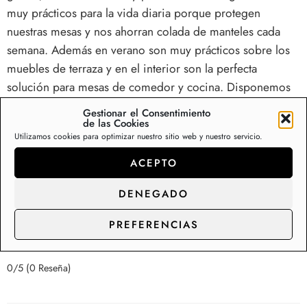
muy prácticos para la vida diaria porque protegen
nuestras mesas y nos ahorran colada de manteles cada
semana. Además en verano son muy prácticos sobre los
muebles de terraza y en el interior son la perfecta
solución para mesas de comedor y cocina. Disponemos
de una colección de más de 200 diseños de mantelerías
Gestionar el Consentimiento
de hule en Stock, con capacidad de suministro y
de las Cookies
Utilizamos cookies para optimizar nuestro sitio web y nuestro servicio.
distribución para los clientes de gran consumo.
ACEPTO
Somos fabricantes de rollos de hule y manteles,
contacte con nosotros para precios de
DENEGADO
distribución.
PREFERENCIAS
0/5
(0 Reseña)
0/5
(0 Reseña)