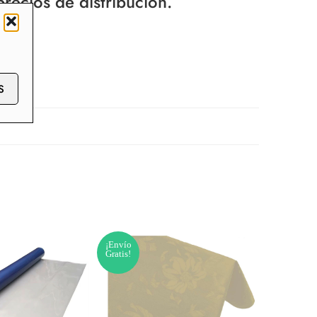
recios de distribución.
S
¡Envío
¡Envío
Gratis!
Gratis!