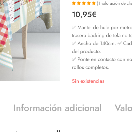
(
1
valoración de cli
Valorado con
1
10,95
€
5.00
de 5 en
base a
valoración de
✅ Mantel de hule por metro
un cliente
trasera backing de tela no te
✅ Ancho de 140cm. ✅ Cada 
del producto.
✅ Ponte en contacto con nos
rollos completos.
Sin existencias
n
Información adicional
Valo