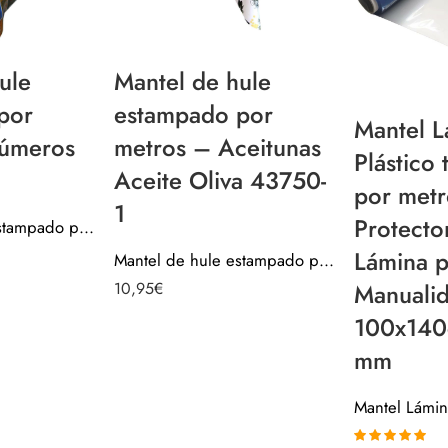
ule
Mantel de hule
por
estampado por
Mantel L
úmeros
metros – Aceitunas
Plástico
Aceite Oliva 43750-
por metr
1
Protecto
Mantel de hule estampado por metros – Números 43720-1
Lámina p
Mantel de hule estampado por metros – Aceitunas Aceite Oliva 43750-1
10,95
€
Manualid
100x140
mm