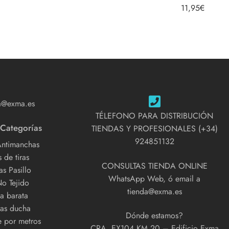
Valorado con
11,95
€
5.00
de 5
a@exma.es
TÉLEFONO PARA DISTRIBUCIÓN
 Categorías
TIENDAS Y PROFESIONALES (+34)
924851132
Antimanchas
 de tiras
CONSULTAS TIENDA ONLINE
s Pasillo
WhatsApp Web, ó email a
No Tejido
tienda@exma.es
a barata
as ducha
Dónde estamos?
e por metros
CRA. EX104 KM 20 – Edificio Exma