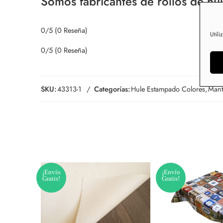
Somos fabricantes de rollos de hul
0/5
(0 Reseña)
Utili
0/5
(0 Reseña)
SKU:
43313-1
Categorías:
Hule Estampado Colores
,
Mant
¡Envío
¡Envío
Gratis!
Gratis!