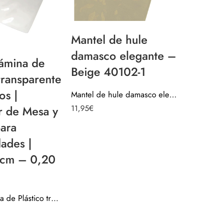
Mantel de hule
Mante
damasco elegante –
estam
ámina de
Beige 40102-1
metro
 transparente
Cocin
os |
Mantel de hule damasco elegante – Beige 40102-1
11,95
€
r de Mesa y
10,95
€
ara
ades |
cm – 0,20
Mantel Lámina de Plástico transparente por metros | Protector de Mesa y Lámina para Manualidades | 100x140cm – 0,20 mm