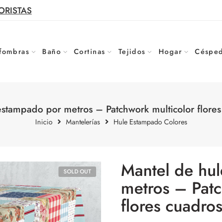
ORISTAS
fombras
Baño
Cortinas
Tejidos
Hogar
Césped
estampado por metros – Patchwork multicolor flores
Inicio
Mantelerías
Hule Estampado Colores
Mantel de hu
SOLD OUT
metros – Patc
flores cuadro