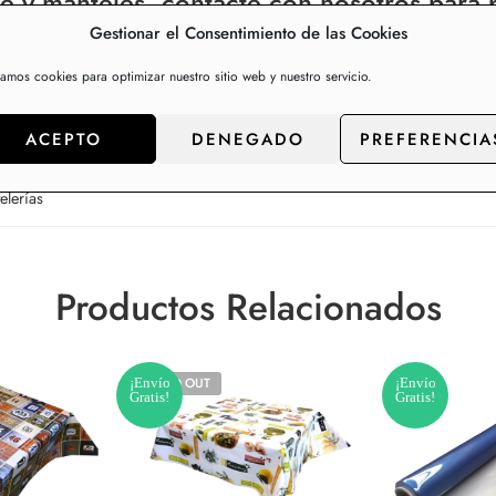
e y manteles, contacte con nosotros para p
Gestionar el Consentimiento de las Cookies
zamos cookies para optimizar nuestro sitio web y nuestro servicio.
ACEPTO
DENEGADO
PREFERENCIA
elerías
Productos Relacionados
¡Envío
SOLD OUT
¡Envío
Gratis!
Gratis!