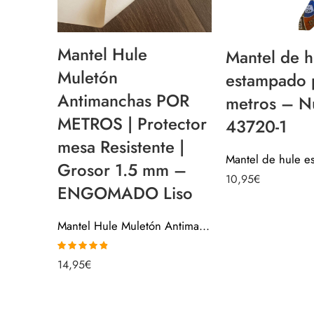
Mantel Hule
Mantel de h
Muletón
estampado 
Antimanchas POR
metros – N
METROS | Protector
43720-1
mesa Resistente |
Grosor 1.5 mm –
10,95
€
ENGOMADO Liso
Mantel Hule Muletón Antimanchas POR METROS | Protector mesa Resistente | Grosor 1.5 mm – ENGOMADO Liso
Valorado
14,95
€
con
4.80
de
5