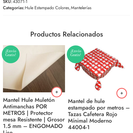
SKU:
43071-1
Categorías:
Hule Estampado Colores
,
Mantelerías
Productos Relacionados
¡Envío
¡Envío
Gratis!
Gratis!
Mantel Hule Muletón
Mantel de hule
Antimanchas POR
estampado por metros –
METROS | Protector
Tazas Cafetera Rojo
mesa Resistente | Grosor
Mínimal Moderno
1.5 mm – ENGOMADO
44004-1
Liso