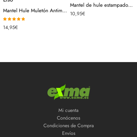
Mantel de hule estampado por metros – Tazas Cafetera Rojo Mínimal Moderno 44004-1
Mantel Hule Muletón Antimanchas POR METROS | Protector mesa Resistente | Grosor 1.5 mm – ENGOMADO Liso
10,95
€
Valorado
14,95
€
con
4.80
de
5
Mi cuenta
Conócenos
Condiciones de Compra
Envíos