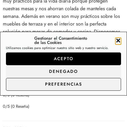
muy prácticos para la vida diaria porque protegen
nuestras mesas y nos ahorran colada de manteles cada
semana. Además en verano son muy prácticos sobre los
muebles de terraza y en el interior son la perfecta
solución para mesas de comedor y cocina. Disponemos
Gestionar el Consentimiento
de una colección de más de 200 diseños de mantelerías
de las Cookies
de hule en Stock, con capacidad de suministro y
Utilizamos cookies para optimizar nuestro sitio web y nuestro servicio.
distribución para los clientes de gran consumo.
ACEPTO
Somos fabricantes de rollos de hule y manteles,
DENEGADO
contacte con nosotros para precios de
distribución.
PREFERENCIAS
0/5
(0 Reseña)
0/5
(0 Reseña)