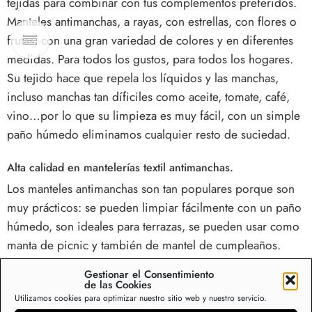
tejidas para combinar con tus complementos preferidos.
Manteles antimanchas, a rayas, con estrellas, con flores o
frutas, con una gran variedad de colores y en diferentes
medidas. Para todos los gustos, para todos los hogares.
Su tejido hace que repela los líquidos y las manchas,
incluso manchas tan díficiles como aceite, tomate, café,
vino…por lo que su limpieza es muy fácil, con un simple
paño húmedo eliminamos cualquier resto de suciedad.
Alta calidad en mantelerías textil antimanchas.
Los manteles antimanchas son tan populares porque son
muy prácticos: se pueden limpiar fácilmente con un paño
húmedo, son ideales para terrazas, se pueden usar como
manta de picnic y también de mantel de cumpleaños.
Gestionar el Consentimiento
Son muy prácticos para la vida diaria, protegen nuestras
de las Cookies
mesas y nos ahorran colada de manteles cada semana. En
Utilizamos cookies para optimizar nuestro sitio web y nuestro servicio.