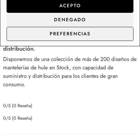
verano son muy prácticos sobre los muebles de terraza y
ACEPTO
en el interior son la perfecta solución para mesas de
comedor y cocina.
DENEGADO
PREFERENCIAS
Somos fabricantes de rollos de hule y manteles,
contacta con nosotros para precios de
distribución.
Disponemos de una colección de más de 200 diseños de
mantelerías de hule en Stock, con capacidad de
suministro y distribución para los clientes de gran
consumo.
0/5
(0 Reseña)
0/5
(0 Reseña)