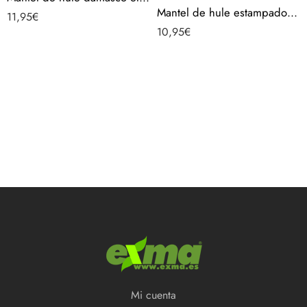
Mantel de hule estampado por metros – Aceitunas Aceite Oliva 43750-1
11,95
€
10,95
€
Mi cuenta