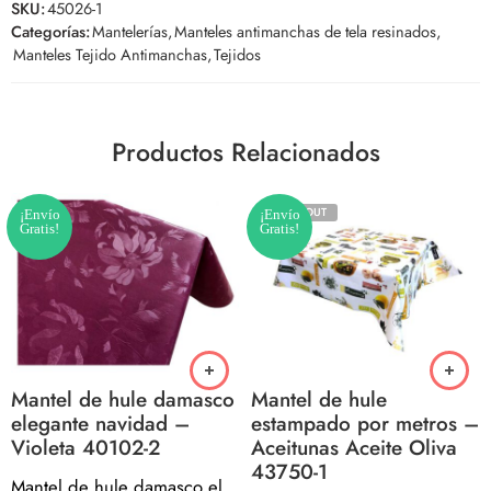
SKU:
45026-1
Categorías:
Mantelerías
,
Manteles antimanchas de tela resinados
,
Manteles Tejido Antimanchas
,
Tejidos
Productos Relacionados
SOLD OUT
¡Envío
¡Envío
Gratis!
Gratis!
Mantel de hule damasco
Mantel de hule
elegante navidad –
estampado por metros –
Violeta 40102-2
Aceitunas Aceite Oliva
43750-1
Mantel de hule damasco elegante navidad – Violeta 40102-2