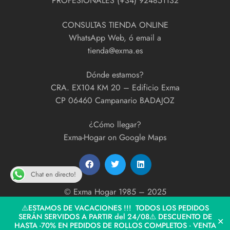
PROFESIONALES (+34) 924851132
CONSULTAS TIENDA ONLINE
WhatsApp Web, ó email a
tienda@exma.es
Dónde estamos?
CRA. EX104 KM 20 – Edificio Exma
CP 06460 Campanario BADAJOZ
¿Cómo llegar?
Exma-Hogar on Google Maps
Chat en directo!
© Exma Hogar 1985 – 2025
developed by
ExmaPrint!
⚠️ESTAMOS DE VACACIONES !!! TODOS LOS PEDIDOS
SERÁN SERVIDOS A PARTIR del 24/08⚠️ DESCUENTO DE
✕
HASTA -70% EN PEDIDOS DE ROLLOS COMPLETOS · VENTA