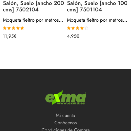
Salón, Suelo [ancho 200
Salón, Suelo [ancho 100
cms] 7502104
cms] 7501104
Moqueta fieltro por metros – AZUL, 280gr/m2, Venta Por Metros, Para Interior, Salón, Suelo [ancho 200 cms] 7502104
Moqueta fieltro por metros – AZUL, 280gr/m2, Venta Por Metros, Para Interior, Salón, Suelo [ancho 100 cms] 7501104
Valorado con
Valorado
11,95
€
4,95
€
5.00
de 5
con
4.00
de 5
Mi cuenta
Conócenos
Condiciones de Compra