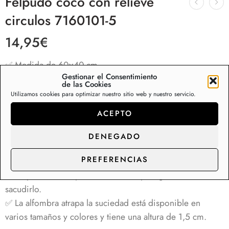
Felpudo coco con relieve
circulos 7160101-5
14,95
€
✅ Medida de 60×40 cm
Gestionar el Consentimiento
✅ Felpudo de fibra de coco natural con base de 100%
de las Cookies
goma antideslizante
Utilizamos cookies para optimizar nuestro sitio web y nuestro servicio.
✅ Máxima calidad, fibras naturales que absorben y evitan
ACEPTO
que la suciedad entre en su hogar.
✅ Felpudo de coco que atrapa la humedad, agua, barro,
DENEGADO
nieve o cualquier tipo de suciedad, raspando los zapatos
PREFERENCIAS
con facilidad.
✅ Muy fácil de limpiar, solo tienes que agitarlo o
sacudirlo.
✅
La alfombra atrapa la suciedad está disponible en
varios tamaños y colores y tiene una altura de 1,5 cm.