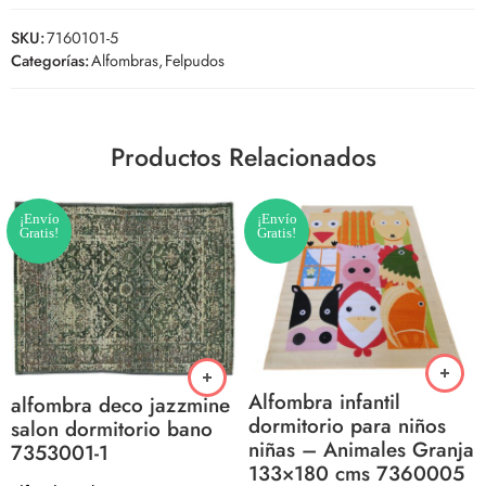
SKU:
7160101-5
Categorías:
Alfombras
,
Felpudos
Productos Relacionados
¡Envío
¡Envío
Gratis!
Gratis!
Alfombra infantil
alfombra deco jazzmine
dormitorio para niños
salon dormitorio bano
niñas – Animales Granja
7353001-1
133×180 cms 7360005