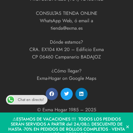
CONSULTAS TIENDA ONLINE
WhatsApp Web, ó email a
tienda@exma.es
Dónde estamos?
CRA. EX104 KM 20 – Edificio Exma
CP 06460 Campanario BADAJOZ
¿Cómo llegar?
Exma-Hogar on Google Maps
Chat en directo!
© Exma Hogar 1985 – 2025
developed by
ExmaPrint!
⚠️ESTAMOS DE VACACIONES !!! TODOS LOS PEDIDOS
SERÁN SERVIDOS A PARTIR del 24/08⚠️ DESCUENTO DE
✕
HASTA -70% EN PEDIDOS DE ROLLOS COMPLETOS · VENTA