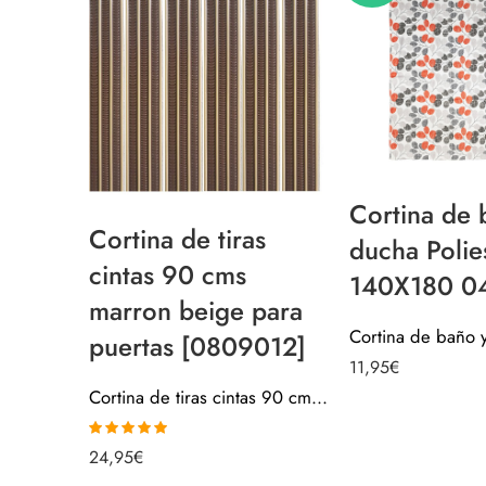
Cortina de 
Cortina de tiras
ducha Polie
cintas 90 cms
140X180 0
marron beige para
puertas [0809012]
11,95
€
Cortina de tiras cintas 90 cms marron beige para puertas [0809012]
Valorado con
24,95
€
5.00
de 5