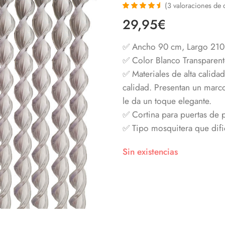
(
3
valoraciones de c
Valorado con
3
29,95
€
4.67
de 5 en
base a
valoraciones
✅ Ancho 90 cm, Largo 21
de clientes
✅ Color Blanco Transparen
✅ Materiales de alta calidad
calidad. Presentan un marco 
le da un toque elegante.
✅ Cortina para puertas de pa
✅ Tipo mosquitera que dific
Sin existencias