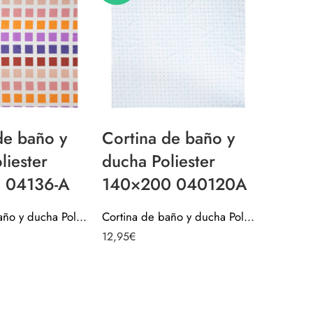
de baño y
Cortina de baño y
Cortin
liester
ducha Poliester
cinta
 04136-A
140×200 040120A
trans
Cortina de baño y ducha Poliester 180X180 04136-A
Cortina de baño y ducha Poliester 140×200 040120A
puert
12,95
€
Valorado c
24,95
€
5.00
de 5