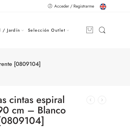
Acceder / Registrarme
 / Jardín
Selección Outlet
arente [0809104]
as cintas espiral
 90 cm – Blanco
 [0809104]