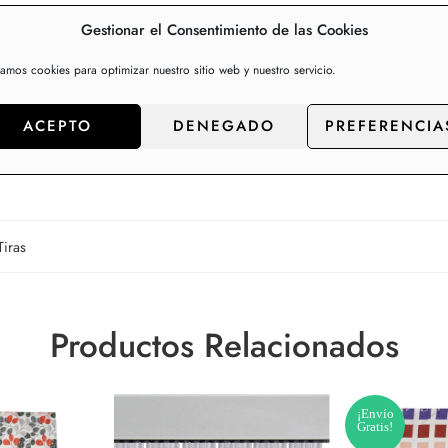
casa.
Gestionar el Consentimiento de las Cookies
 De colores, lisas, con forma espiral, de plástico o aluminio…
zamos cookies para optimizar nuestro sitio web y nuestro servicio.
ACEPTO
DENEGADO
PREFERENCIA
Tiras
Productos Relacionados
¡Envío
Gratis!