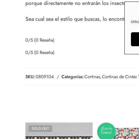
porque directamente no entrarán los insectos en 
Sea cual sea el estilo que buscas, lo encontrarás.
Utili
0/5
(0 Reseña)
0/5
(0 Reseña)
SKU:
0809104
Categorías:
Cortinas
,
Cortinas de Cintas 
SOLD OUT
¡Envío
Gratis!