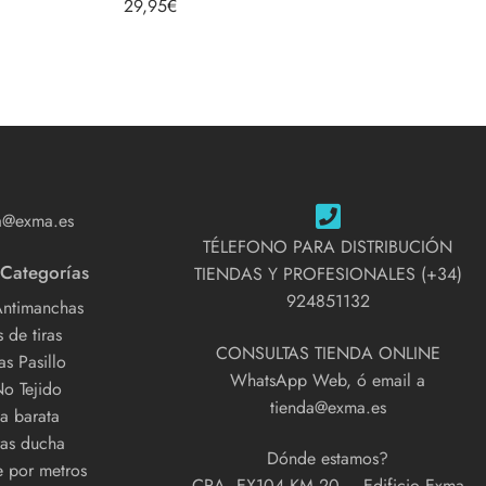
29,95
€
con
4.78
de
5
a@exma.es
TÉLEFONO PARA DISTRIBUCIÓN
 Categorías
TIENDAS Y PROFESIONALES (+34)
924851132
Antimanchas
 de tiras
CONSULTAS TIENDA ONLINE
s Pasillo
WhatsApp Web, ó email a
No Tejido
tienda@exma.es
a barata
as ducha
Dónde estamos?
e por metros
CRA. EX104 KM 20 – Edificio Exma