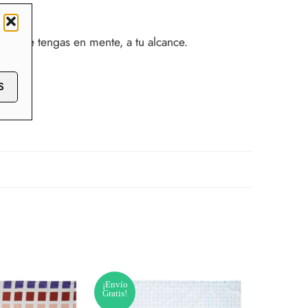
 lo que tengas en mente, a tu alcance.
S
¡Envío
SOLD O
Gratis!