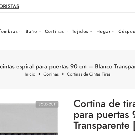
ORISTAS
fombras
Baño
Cortinas
Tejidos
Hogar
Césped
s cintas espiral para puertas 90 cm – Blanco Transp
Inicio
Cortinas
Cortinas de Cintas Tiras
Cortina de tir
SOLD OUT
para puertas
Transparente