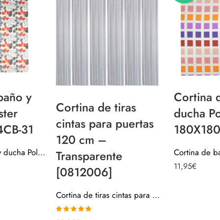
baño y
Cortina 
Cortina de tiras
ster
ducha Po
cintas para puertas
4CB-31
180X180
120 cm –
Cortina de baño y ducha Poliester 140X180 04CB-31
Transparente
11,95
€
[0812006]
Cortina de tiras cintas para puertas 120 cm – Transparente [0812006]
Valorado