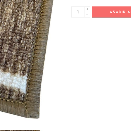
+
AÑADIR A
−