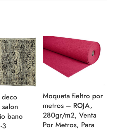
¡Envío
Gratis!
Moqueta fieltro por
a deco
alfom
metros – ROJA,
 salon
jazzm
280gr/m2, Venta
io bano
dormi
Por Metros, Para
-3
7353