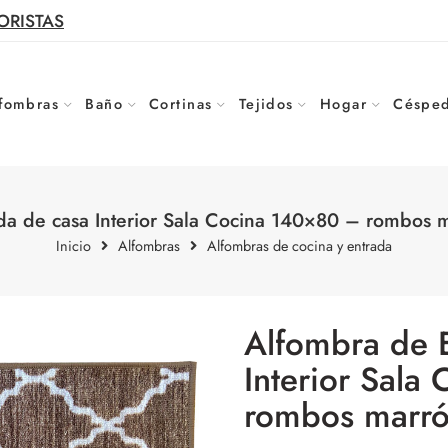
ORISTAS
fombras
Baño
Cortinas
Tejidos
Hogar
Césped
da de casa Interior Sala Cocina 140×80 – rombos
Inicio
Alfombras
Alfombras de cocina y entrada
Alfombra de 
Interior Sala
rombos marr