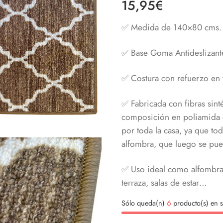
15,95
€
✅ Medida de 140×80 cms.
✅ Base Goma Antideslizant
✅
Costura con refuerzo en 
✅ Fabricada con fibras sint
composición en poliamida d
por toda la casa, ya que to
alfombra, que luego se pue
✅ Uso ideal como alfombra 
terraza, salas de estar…
Sólo queda(n)
6
producto(s) en s