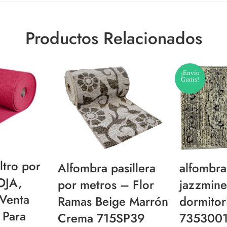
Productos Relacionados
¡Envío
Gratis!
ltro por
Alfombra pasillera
alfombr
OJA,
por metros – Flor
jazzmine
Venta
Ramas Beige Marrón
dormitor
 Para
Crema 715SP39
7353001