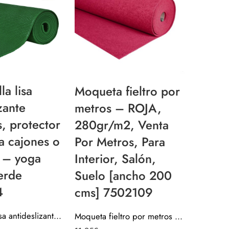
la lisa
Moqueta fieltro por
Alfomb
zante
metros – ROJA,
antide
s, protector
280gr/m2, Venta
multi
a cajones o
Por Metros, Para
base 
 – yoga
Interior, Salón,
armar
Verde
Suelo [ancho 200
700S
4
cms] 7502109
Alfombrilla lisa antideslizante multiusos, protector base para cajones o armarios – yoga fitness Verde 707S004
Moqueta fieltro por metros – ROJA, 280gr/m2, Venta Por Metros, Para Interior, Salón, Suelo [ancho 200 cms] 7502109
6,95
€