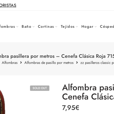
ORISTAS
fombras
Baño
Cortinas
Tejidos
Hogar
Césped
bra pasillera por metros – Cenefa Clásica Roja 7
Alfombras
Alfombras de pasillo por metros
zz pasilleros classic 
Alfombra pasi
SOLD OUT
Cenefa Clási
7,95
€