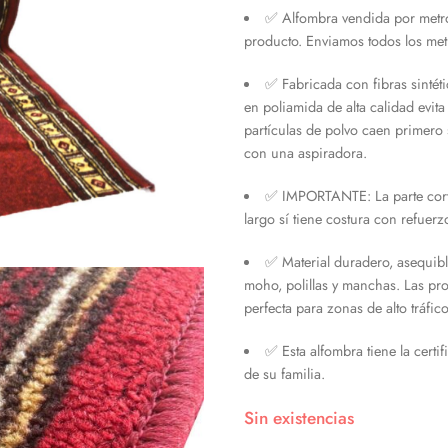
✅ Alfombra vendida por metros
producto. Enviamos todos los met
✅ Fabricada con fibras sintét
en poliamida de alta calidad evita
partículas de polvo caen primero 
con una aspiradora.
✅ IMPORTANTE: La parte corta
largo sí tiene costura con refuerz
✅ Material duradero, asequible
moho, polillas y manchas. Las pr
perfecta para zonas de alto tráfico
✅ Esta alfombra tiene la cert
de su familia.
Sin existencias