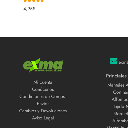
Valorado
4,95
€
con
4.60
de
5
exm
Princiales
Mi cuenta
Manteles 
Conócenos
Cortinas
Condiciones de Compra
Alfombra
Envíos
Tejido 
Cambios y Devoluciones
Moquet
Aviso Legal
Alfombr
Mantel hul