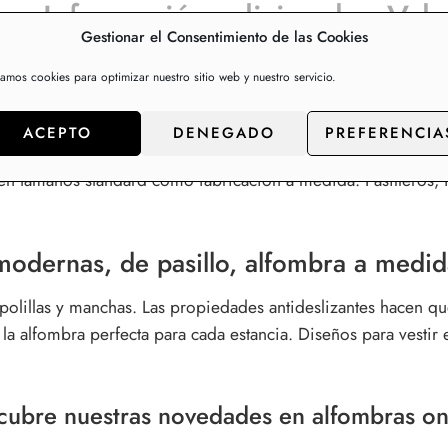
Información adicional
Valo
Gestionar el Consentimiento de las Cookies
zamos cookies para optimizar nuestro sitio web y nuestro servicio.
.
ACEPTO
DENEGADO
PREFERENCIA
merciales. Fabricada con fibras sintéticas y backing de goma 
 tamaños standard como fabricación a medida. Pasilleros, fibr
modernas, de pasillo, alfombra a medid
olillas y manchas.
Las propiedades antideslizantes hacen que
a alfombra perfecta para cada estancia. Diseños para vestir el
cubre nuestras novedades en alfombras onl