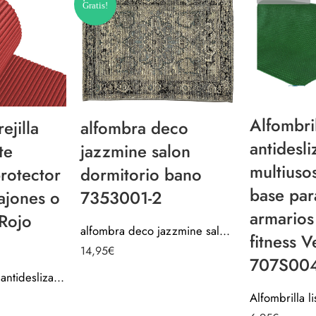
Gratis!
Alfombril
alfombra deco
ejilla
antidesli
jazzmine salon
te
multiuso
dormitorio bano
protector
base par
7353001-2
ajones o
armarios
Rojo
alfombra deco jazzmine salon dormitorio bano 7353001-2
fitness 
14,95
€
707S00
Alfombrilla rejilla antideslizante multiusos, protector base para cajones o armarios – Rojo 702S009