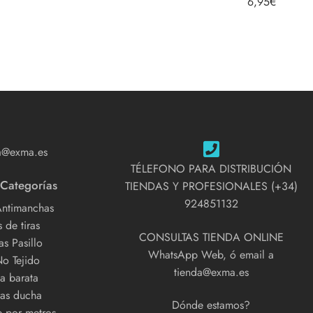
6,95
€
a@exma.es
TÉLEFONO PARA DISTRIBUCIÓN
 Categorías
TIENDAS Y PROFESIONALES (+34)
924851132
Antimanchas
 de tiras
CONSULTAS TIENDA ONLINE
s Pasillo
WhatsApp Web, ó email a
No Tejido
tienda@exma.es
a barata
as ducha
Dónde estamos?
e por metros