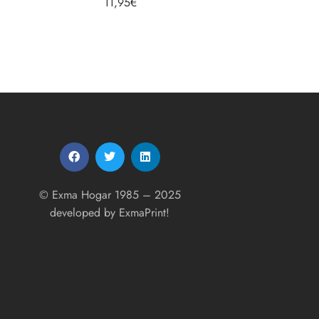
11,95
€
© Exma Hogar 1985 – 2025
developed by
ExmaPrint!