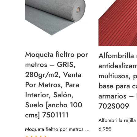
Moqueta fieltro por
Alfombrilla r
metros – GRIS,
antideslizan
280gr/m2, Venta
multiusos, 
Por Metros, Para
base para c
Interior, Salón,
armarios – 
Suelo [ancho 100
702S009
cms] 7501111
Moqueta fieltro por metros – GRIS, 280gr/m2, Venta Por Metros, Para Interior, Salón, Suelo [ancho 100 cms] 7501111
6,95
€