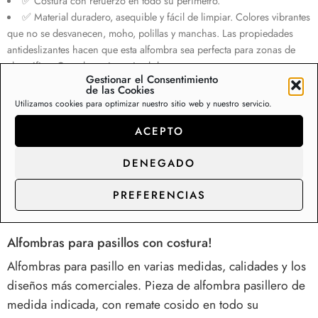
✅ Costura con refuerzo en todo su perímetro.
✅ Material duradero, asequible y fácil de limpiar. Colores vibrantes
que no se desvanecen, moho, polillas y manchas. Las propiedades
antideslizantes hacen que esta alfombra sea perfecta para zonas de
alto tráfico. Con alta resistencia al desgaste.
Gestionar el Consentimiento
✅ Esta alfombra tiene la certificación Oeko-Tex Standard 100, que
de las Cookies
garantiza la seguridad de su familia.
Utilizamos cookies para optimizar nuestro sitio web y nuestro servicio.
Sin existencias
ACEPTO
DENEGADO
Descripción
Información adicional
Va
PREFERENCIAS
Alfombras para pasillos con costura!
Alfombras para pasillo en varias medidas, calidades y los
diseños más comerciales. Pieza de alfombra pasillero de
medida indicada, con remate cosido en todo su