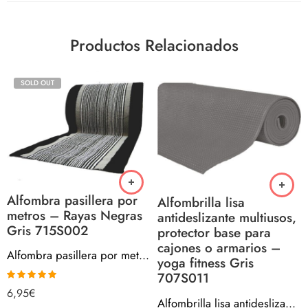
Productos Relacionados
SOLD OUT
Alfombra pasillera por
Alfombrilla lisa
metros – Rayas Negras
antideslizante multiusos,
Gris 715S002
protector base para
cajones o armarios –
Alfombra pasillera por metros – Rayas Negras Gris 715S002
yoga fitness Gris
707S011
Valorado con
6,95
€
5.00
de 5
Alfombrilla lisa antideslizante multiusos, protector base para cajones o armarios – yoga fitness Gris 707S011