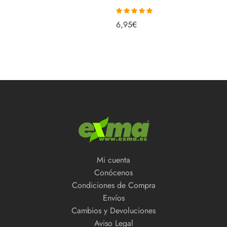
Valorado con
6,95
€
5.00
de 5
Mi cuenta
Conócenos
Condiciones de Compra
Envíos
Cambios y Devoluciones
Aviso Legal