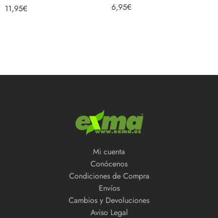
Valorado con
6,95
€
11,95
€
5.00
de 5
Mi cuenta
Conócenos
Condiciones de Compra
Envíos
Cambios y Devoluciones
Aviso Legal