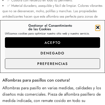
✅ Costura con refuerzo en todo su perímetro.
✅ Material duradero, asequible y fácil de limpiar. Colores vibrantes
que no se desvanecen, moho, polillas y manchas. Las propiedades
antideslizantes hacen que esta alfombra sea perfecta para zonas de
alto tráfico. Con alta resistencia al desgaste.
Gestionar el Consentimiento
✅ Esta alfombra tiene la certificación Oeko-Tex Standard 100, que
de las Cookies
garantiza la seguridad de su familia.
Utilizamos cookies para optimizar nuestro sitio web y nuestro servicio.
Sin existencias
ACEPTO
DENEGADO
Descripción
Información adicional
Va
PREFERENCIAS
Alfombras para pasillos con costura!
Alfombras para pasillo en varias medidas, calidades y los
diseños más comerciales. Pieza de alfombra pasillero de
medida indicada, con remate cosido en todo su