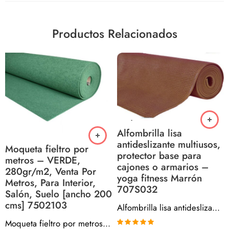
Productos Relacionados
Alfombrilla lisa
antideslizante multiusos,
Moqueta fieltro por
protector base para
metros – VERDE,
cajones o armarios –
280gr/m2, Venta Por
yoga fitness Marrón
Metros, Para Interior,
707S032
Salón, Suelo [ancho 200
cms] 7502103
Alfombrilla lisa antideslizante multiusos, protector base para cajones o armarios – yoga fitness Marrón 707S032
Moqueta fieltro por metros – VERDE, 280gr/m2, Venta Por Metros, Para Interior, Salón, Suelo [ancho 200 cms] 7502103